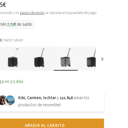
95€
ual
incluido. Los
gastos de envío
se calculan en la pantalla de pago.
btén
7,75€
de saldo
twist silver
E:
ga en 3-5 días
Kiki, Carmen, Ischtar
y
111.846
aman los
productos de reisenthel.
AÑADIR AL CARRITO