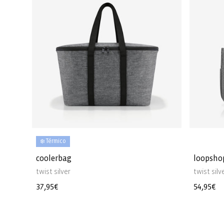
❄️ Térmico
coolerbag
loopsho
twist silver
twist silv
Precio
37,95€
Precio
54,95€
habitual
habitua