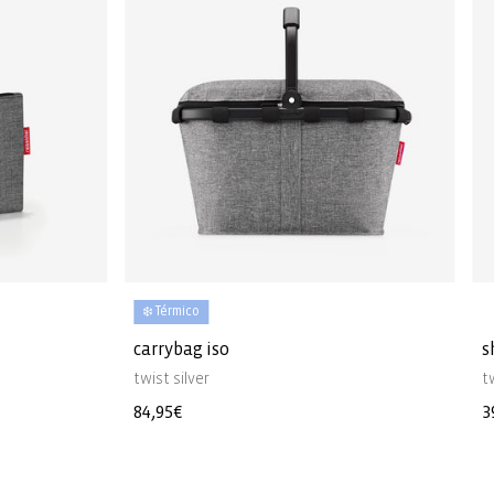
❄️ Térmico
carrybag iso
s
twist silver
t
Precio
84,95€
P
3
habitual
h