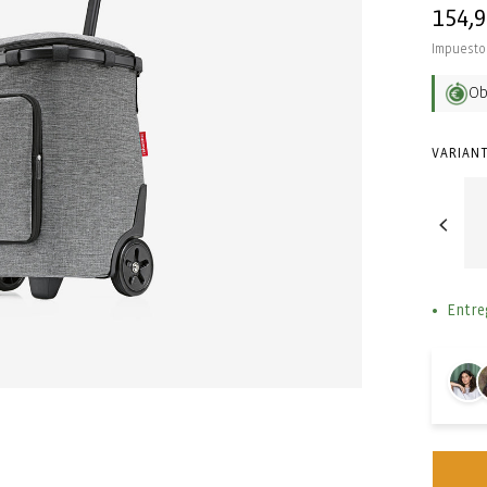
Precio
154,
habit
Impuesto 
O
VARIANT
Entre