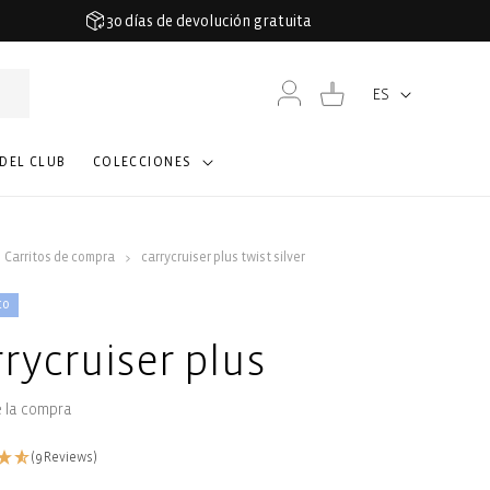
30 días de devolución gratuita
Iniciar
Carrito
ES
Idioma
sesión
 DEL CLUB
COLECCIONES
Carritos de compra
carrycruiser plus twist silver
co
rrycruiser plus
e la compra
(9 Reviews)