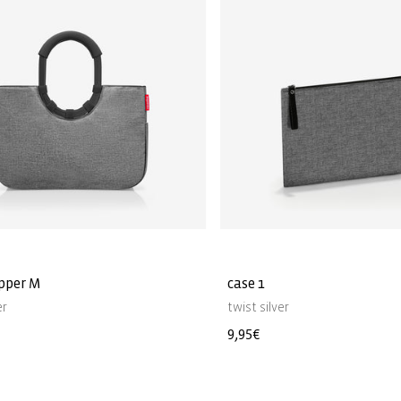
pper M
case 1
er
twist silver
Precio
9,95€
l
habitual