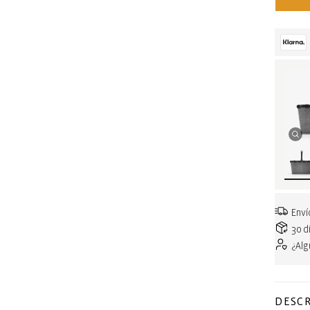
Enví
30 d
¿Al
DESCR