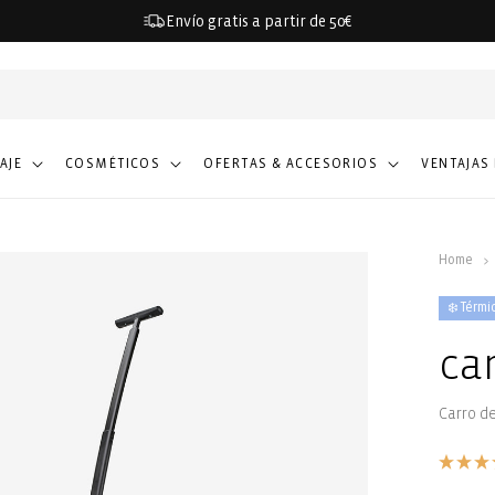
Envío gratis a partir de 50€
IAJE
COSMÉTICOS
OFERTAS & ACCESORIOS
VENTAJAS
Home
❄️ Térmi
ca
Carro d