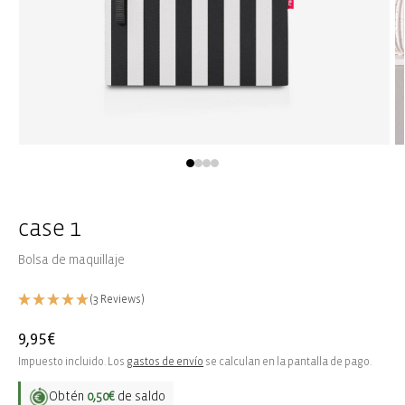
Abrir
Ab
elemento
e
multimedia
m
1
2
en
e
una
u
case 1
ventana
v
modal
m
Bolsa de maquillaje
(3 Reviews)
Precio
9,95€
habitual
Impuesto incluido. Los
gastos de envío
se calculan en la pantalla de pago.
Obtén
0,50€
de saldo