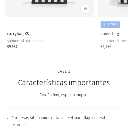
❄️ Térmico
carrybag XS
coolerbag
summerstripes black
summerstripes 
Precio
39,95€
Precio
39,95€
habitual
habitual
CASE 1
Características importantes
Diseño fino, espacio amplio.
Para esas situaciones en las que el maquillaje necesita un
retoque.