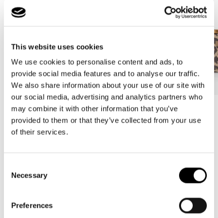
This website uses cookies
We use cookies to personalise content and ads, to
provide social media features and to analyse our traffic.
We also share information about your use of our site with
our social media, advertising and analytics partners who
may combine it with other information that you’ve
Más Vendido
Más Vendido
provided to them or that they’ve collected from your use
carrybag
carrybag XS
of their services.
leo macchiato
leo macchiato
Precio
59,95€
Precio
37,95€
habitual
habitual
Consent
Necessary
Selection
5.00
New content loaded
Preferences
Basado en 3 opiniones