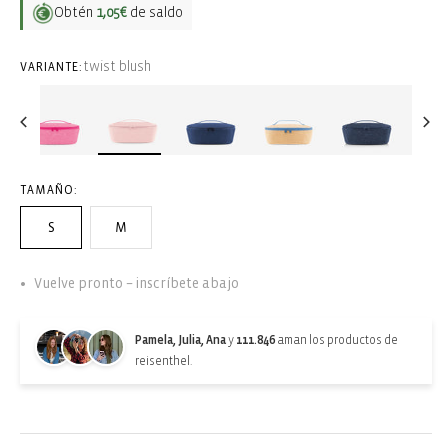
Obtén
1,05€
de saldo
twist blush
VARIANTE:
TAMAÑO:
S
M
Vuelve pronto – inscríbete abajo
Pamela, Julia, Ana
y
111.846
aman los productos de
reisenthel.
Back-in-stock-subscription