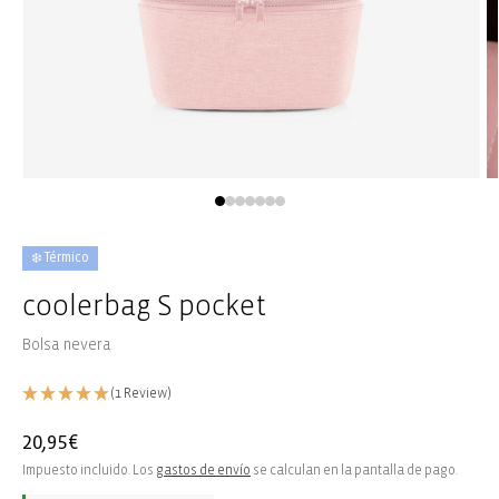
Abrir
Ab
elemento
e
multimedia
m
1
2
en
e
❄️ Térmico
una
u
ventana
v
coolerbag S pocket
modal
m
Bolsa nevera
(1 Review)
Precio
20,95€
habitual
Impuesto incluido. Los
gastos de envío
se calculan en la pantalla de pago.