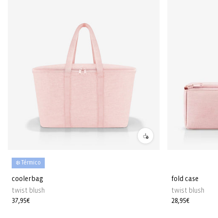
❄️ Térmico
coolerbag
fold case
twist blush
twist blush
Precio
37,95€
Precio
28,95€
habitual
habitual