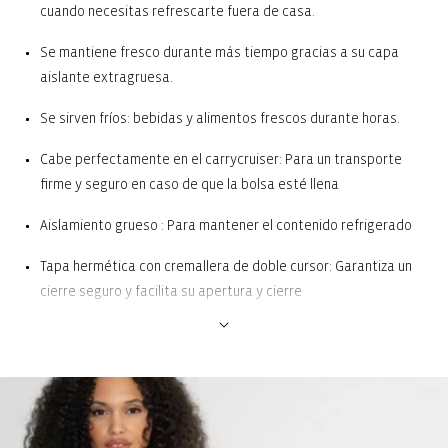
cuando necesitas refrescarte fuera de casa.
Se mantiene fresco durante más tiempo gracias a su capa
aislante extragruesa.
Se sirven fríos: bebidas y alimentos frescos durante horas.
Cabe perfectamente en el carrycruiser: Para un transporte
firme y seguro en caso de que la bolsa esté llena
Aislamiento grueso : Para mantener el contenido refrigerado
Tapa hermética con cremallera de doble cursor: Garantiza un
cierre seguro y facilita su apertura y cierre
Tapa fija de EVA con 2 cavidades: Puede utilizarse como mesa
de picnic y para guardar tazas y jarras
Forro interior térmico de película de aluminio de gran calidad:
Para mantener el contenido refrigerado. Para limpiar, solo hay