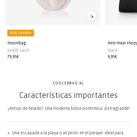
Más Vendido
moonbag
mini maxi shop
teddy sand
black
Precio
79,95€
Precio
9,95€
habitual
habitual
COOLERBAG XL
Características importantes
¿Antojo de helado?: Una moderna bolsa isotérmica. ¡Extragrande!
Una escapada a la playa o un pícnic en el parque: ideal para