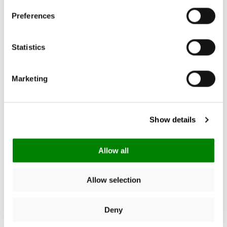
Preferences
4.87
New content loaded
Statistics
Basado en 31 opiniones
Marketing
Escribe una opinión
Show details
Buscar:
Ordenar
Allow all
Producto Opiniones
Allow selection
Deny