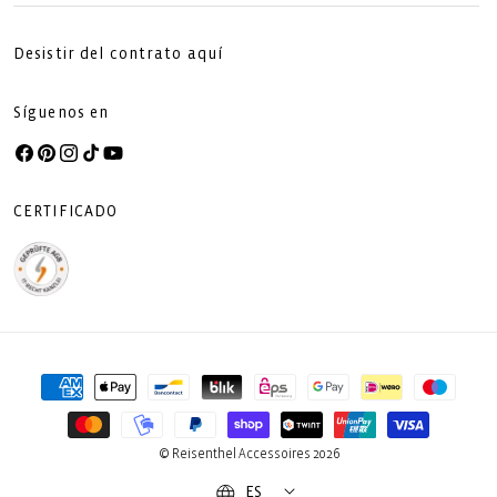
Desistir del contrato aquí
Síguenos en
Facebook
Pinterest
Instagram
TikTok
YouTube
CERTIFICADO
Formas
de
pago
© Reisenthel Accessoires 2026
ES