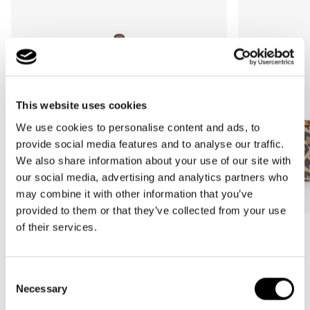
This website uses cookies
We use cookies to personalise content and ads, to
provide social media features and to analyse our traffic.
We also share information about your use of our site with
our social media, advertising and analytics partners who
may combine it with other information that you’ve
provided to them or that they’ve collected from your use
of their services.
Más Vendido
Más Vendido
carrybag
carrybag XS
leo macchiato
leo macchiato
Consent
Precio
59,95€
Precio
37,95€
Necessary
Selection
habitual
habitual