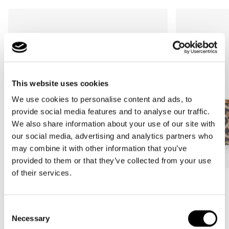
This website uses cookies
We use cookies to personalise content and ads, to
provide social media features and to analyse our traffic.
We also share information about your use of our site with
our social media, advertising and analytics partners who
may combine it with other information that you’ve
provided to them or that they’ve collected from your use
of their services.
Más Vendido
Más Vendido
carrybag
carrybag XS
Consent
leo macchiato
leo macchiato
Necessary
Selection
Precio
59,95€
Precio
37,95€