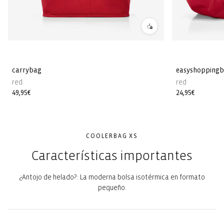
carrybag
easyshopping
red
red
Precio
49,95€
Precio
24,95€
habitual
habitual
COOLERBAG XS
Características importantes
¿Antojo de helado?: La moderna bolsa isotérmica en formato
pequeño.