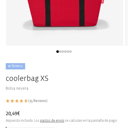
Abrir
Ab
elemento
e
multimedia
m
1
2
en
e
❄️ Térmico
una
u
ventana
v
coolerbag XS
modal
m
Bolsa nevera
(15 Reviews)
Precio
20,49€
habitual
Impuesto incluido. Los
gastos de envío
se calculan en la pantalla de pago.