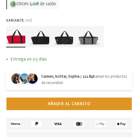
Obtén
1,02€
de saldo
red
VARIANTE:
Entrega en 3-5 días
Carmen, Ischtar, Sophia
y
111.846
aman los productos
de reisenthel.
AÑADIR AL CARRITO