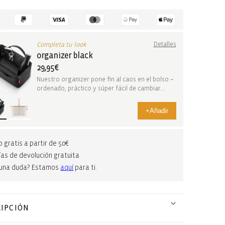
Completa tu look
Detalles
organizer black
29,95€
Nuestro organizer pone fin al caos en el bolso –
ordenado, práctico y súper fácil de cambiar.
Con...
+
Añadir
o gratis a partir de 50€
ías de devolución gratuita
guna duda? Estamos
aquí
para ti.
IPCIÓN