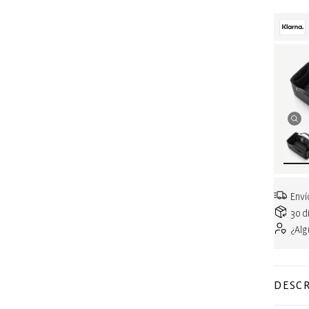
Enví
30 d
¿Al
DESCR