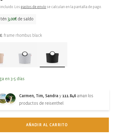
ual
incluido. Los
gastos de envío
se calculan en la pantalla de pago.
btén
3,00€
de saldo
frame rhombus black
E:
ga en 3-5 días
Carmen, Tim, Sandra
y
111.846
aman los
productos de reisenthel.
AÑADIR AL CARRITO