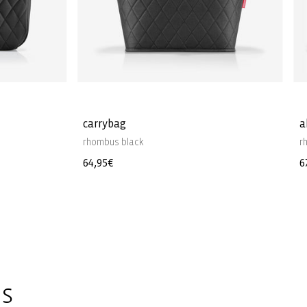
carrybag
a
rhombus black
r
Precio
64,95€
P
6
habitual
h
es