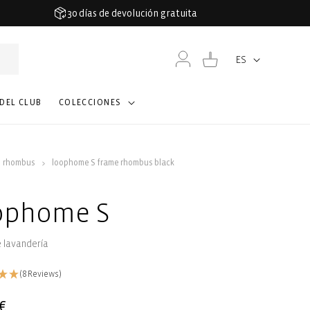
30 días de devolución gratuita
Iniciar
Carrito
ES
Idioma
sesión
 DEL CLUB
COLECCIONES
rhombus
loophome S frame rhombus black
ophome S
e lavandería
(8 Reviews)
€