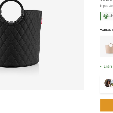
habit
Impuesto 
O
VARIANT
Entre