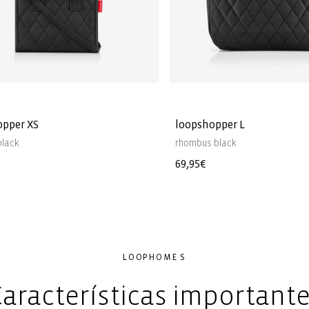
opper XS
loopshopper L
black
rhombus black
Precio
69,95€
l
habitual
LOOPHOME S
aracterísticas important