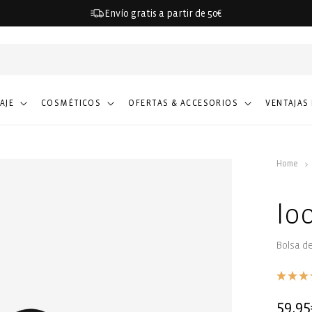
Envío gratis a partir de 50€
IAJE
COSMÉTICOS
OFERTAS & ACCESORIOS
VENTAJAS
Home
lo
Bolsa d
Precio
59,95