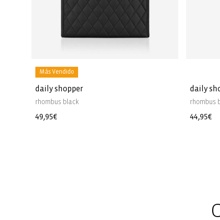
Más Vendido
daily shopper
daily sh
rhombus black
rhombus 
Precio
49,95€
Precio
44,95€
habitual
habitua
C