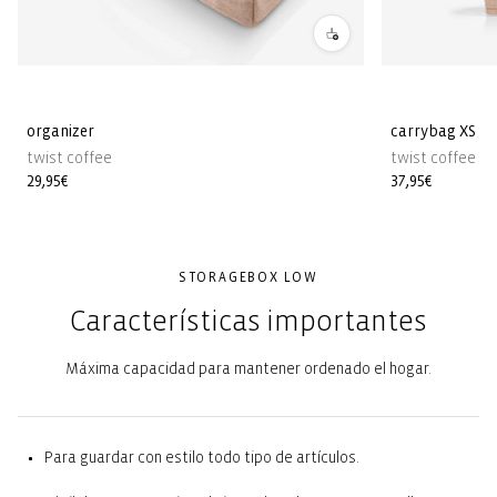
organizer
carrybag XS
twist coffee
twist coffee
Precio
29,95€
Precio
37,95€
habitual
habitual
STORAGEBOX LOW
Características importantes
Máxima capacidad para mantener ordenado el hogar.
Para guardar con estilo todo tipo de artículos.