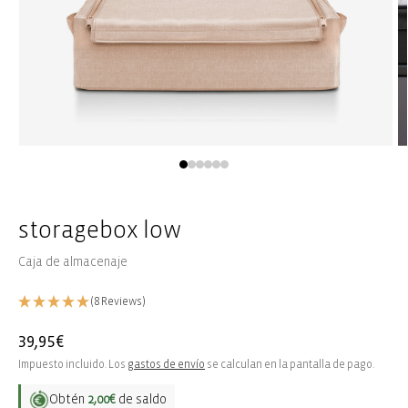
Abrir
Ab
elemento
e
multimedia
m
1
2
en
e
una
u
storagebox low
ventana
v
modal
m
Caja de almacenaje
(8 Reviews)
Precio
39,95€
habitual
Impuesto incluido. Los
gastos de envío
se calculan en la pantalla de pago.
Obtén
2,00€
de saldo