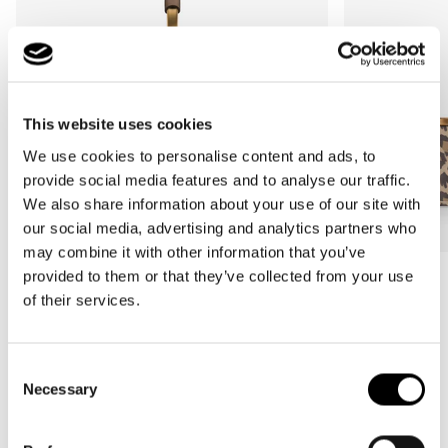
This website uses cookies
We use cookies to personalise content and ads, to
provide social media features and to analyse our traffic.
We also share information about your use of our site with
our social media, advertising and analytics partners who
may combine it with other information that you’ve
provided to them or that they’ve collected from your use
Más Vendido
Más Vendido
of their services.
carrybag
carrybag XS
leo macchiato
leo macchiato
Precio
59,95€
Precio
37,95€
Consent
habitual
habitual
Necessary
Selection