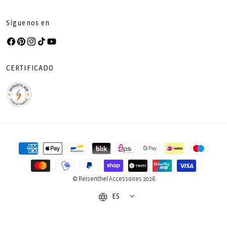
Síguenos en
Facebook
Pinterest
Instagram
TikTok
YouTube
CERTIFICADO
Formas
de
pago
© Reisenthel Accessoires 2026
ES