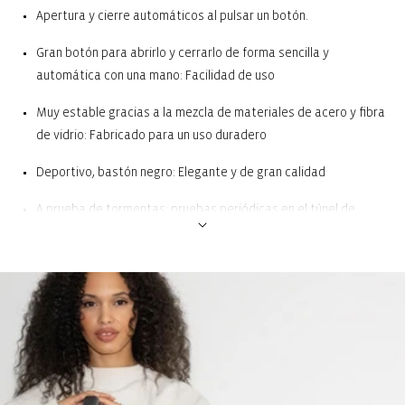
Apertura y cierre automáticos al pulsar un botón.
Gran botón para abrirlo y cerrarlo de forma sencilla y
automática con una mano: Facilidad de uso
Muy estable gracias a la mezcla de materiales de acero y fibra
de vidrio: Fabricado para un uso duradero
Deportivo, bastón negro: Elegante y de gran calidad
A prueba de tormentas: pruebas periódicas en el túnel de
viento hasta 120 km/h: Protege de la lluvia incluso si hace viento
fuerte
A prueba de vuelcos: no se daña si se dobla: Una vez plegado,
basta con volver a pulsar para que se abra
Se adapta firmemente a la mano gracias al exclusivo diseño
ergonómico del mango y de la correa para la muñeca: Para una
mayor comodidad