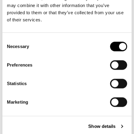
may combine it with other information that you’ve
Basado en 2 opiniones
provided to them or that they’ve collected from your use
of their services.
Escribe una opinión
Consent
Necessary
Selection
Buscar:
Ordenar
Preferences
Producto Opiniones
Statistics
Marketing
Show details