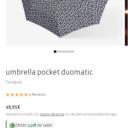
Abrir
Ab
elemento
e
multimedia
m
1
2
en
e
una
u
umbrella pocket duomatic
ventana
v
modal
m
Paraguas
(2 Reviews)
Precio
49,95€
habitual
Impuesto incluido. Los
gastos de envío
se calculan en la pantalla de pago.
Obtén
2,50€
de saldo