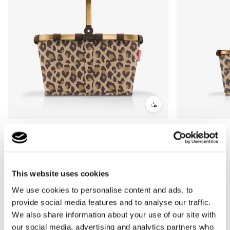
Más Vendido
Más Vendido
carrybag
carrybag XS
leo macchiato
leo macchiato
Precio
59,95€
Precio
37,95€
This website uses cookies
habitual
habitual
We use cookies to personalise content and ads, to
provide social media features and to analyse our traffic.
We also share information about your use of our site with
5.00
New content loaded
our social media, advertising and analytics partners who