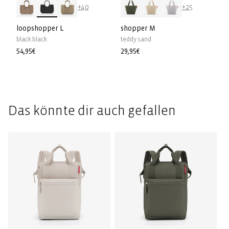
+40
+25
loopshopper L
shopper M
black black
teddy sand
Prix
54,95€
Prix
29,95€
habituel
habituel
Das könnte dir auch gefallen