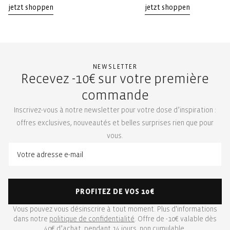
jetzt shoppen
jetzt shoppen
NEWSLETTER
Recevez -10€ sur votre première
commande
Inscrivez-vous à notre newsletter pour votre dose d’inspiration :
offres exclusives, nouveautés et belles surprises rien que pour
vous.
PROFITEZ DE VOS 10€
Vous pouvez vous désinscrire à tout moment. Plus d'informations
dans notre
politique de confidentialité
. Offre de -10€ valable dès
40€ d’achat, pendant 14 jours, non cumulable.