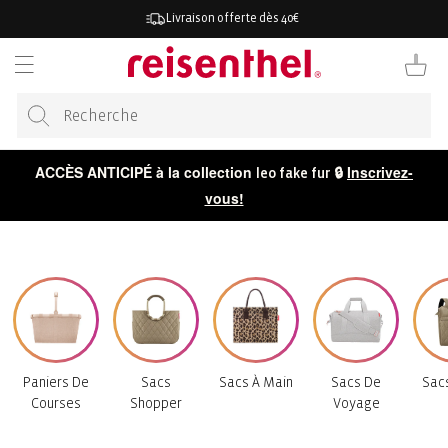
RECTEMENT
Livraison offerte dès 40€
 CONTENU
Panier
ACCÈS ANTICIPÉ à la collection
🔒
Inscrivez-
leo fake fur
vous!
Paniers De
Sacs
Sacs À Main
Sacs De
Sac
Courses
Shopper
Voyage