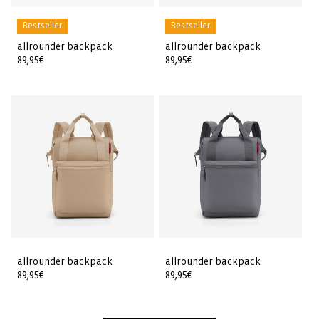
Bestseller
Bestseller
allrounder backpack
allrounder backpack
Prix
89,95€
Prix
89,95€
habituel
habituel
allrounder backpack
allrounder backpack
Prix
89,95€
Prix
89,95€
habituel
habituel