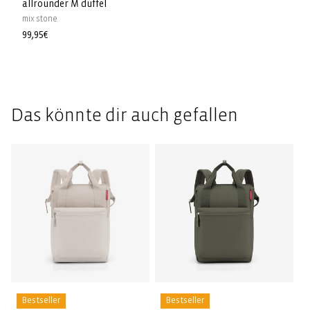
allrounder M duffel
mix stone
Prix
99,95€
habituel
Das könnte dir auch gefallen
Bestseller
Bestseller