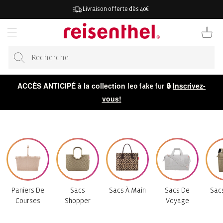
RECTEMENT
Livraison offerte dès 40€
 CONTENU
Panier
ACCÈS ANTICIPÉ à la collection
🔒
Inscrivez-
leo fake fur
vous!
Paniers De
Sacs
Sacs À Main
Sacs De
Sac
Courses
Shopper
Voyage