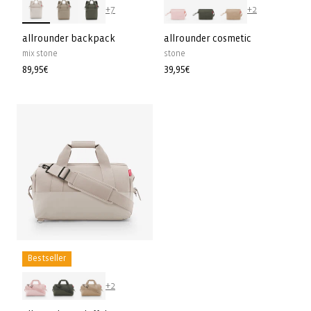
+7
+2
allrounder backpack
allrounder cosmetic
mix stone
stone
Prix
89,95€
Prix
39,95€
habituel
habituel
Bestseller
+2