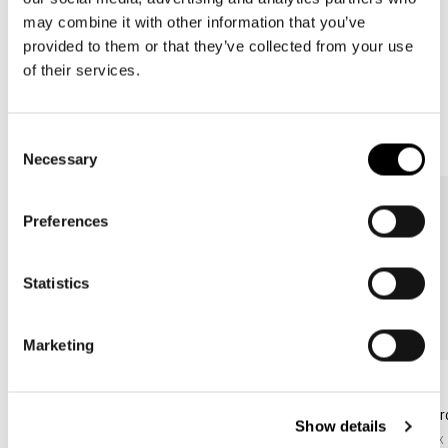
may combine it with other information that you’ve
provided to them or that they’ve collected from your use
of their services.
Consent
Necessary
Selection
Preferences
Statistics
Marketing
Bestseller
Bestseller
allrounder backpack
allrounder backpack
all
Show details
mix stone
moss
mix