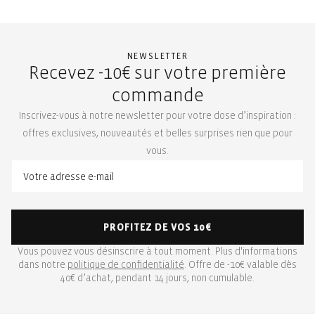
NEWSLETTER
Recevez -10€ sur votre première
commande
Inscrivez-vous à notre newsletter pour votre dose d’inspiration :
offres exclusives, nouveautés et belles surprises rien que pour
vous.
PROFITEZ DE VOS 10€
Vous pouvez vous désinscrire à tout moment. Plus d'informations
dans notre
politique de confidentialité
. Offre de -10€ valable dès
40€ d’achat, pendant 14 jours, non cumulable.