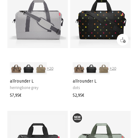
+20
+20
allrounder L
allrounder L
herringbone grey
dots
Prix
57,95€
Prix
52,95€
habituel
habituel