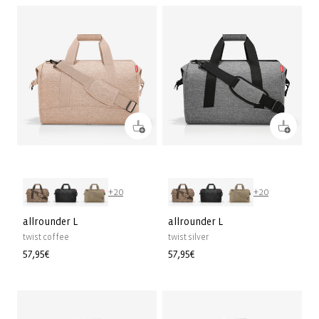
+20
+20
allrounder L
allrounder L
twist coffee
twist silver
Prix
57,95€
Prix
57,95€
habituel
habituel