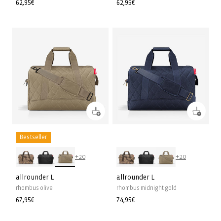
Prix
62,95€
Prix
62,95€
habituel
habituel
Bestseller
+20
+20
allrounder L
allrounder L
rhombus olive
rhombus midnight gold
Prix
67,95€
Prix
74,95€
habituel
habituel