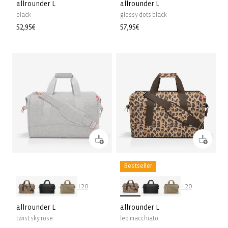
allrounder L
allrounder L
black
glossy dots black
Prix
52,95€
Prix
57,95€
habituel
habituel
Bestseller
+20
+20
allrounder L
allrounder L
twist sky rose
leo macchiato