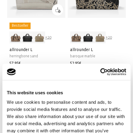
Bestseller
+20
+20
allrounder L
allrounder L
herringbone sand
baroque marble
Prix
57,95€
Prix
52,95€
habituel
habituel
This website uses cookies
We use cookies to personalise content and ads, to
provide social media features and to analyse our traffic.
We also share information about your use of our site with
our social media, advertising and analytics partners who
may combine it with other information that you’ve