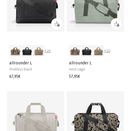
+20
+20
allrounder L
allrounder L
rhombus black
twist sage
Prix
67,95€
Prix
57,95€
habituel
habituel