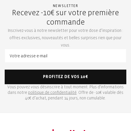
NEWSLETTER
Recevez -10€ sur votre première
commande
Inscrivez-vous à notre newsletter pour votre dose d’inspiration :
offres exclusives, nouveautés et belles surprises rien que pour
vous.
PROFITEZ DE VOS 10€
Vous pouvez vous désinscrire à tout moment. Plus d'informations
dans notre
politique de confidentialité
. Offre de -10€ valable dès
40€ d’achat, pendant 14 jours, non cumulable.