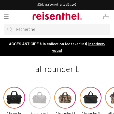
RECTEMENT
Livraison offerte dès 40€
 CONTENU
Panier
ACCÈS ANTICIPÉ à la collection
🔒
Inscrivez-
leo fake fur
vous!
allrounder L
Allrounder
Allrounder L
Allrounder M
Allrounder S
All