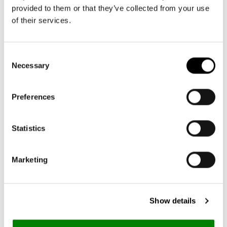
provided to them or that they’ve collected from your use
of their services.
Bestseller
+20
+20
Consent
allrounder L
allrounder L
Necessary
Selection
leo nero
forest gold
Prix
52,95€
Prix
62,95€
habituel
habituel
Preferences
Statistics
Marketing
Show details