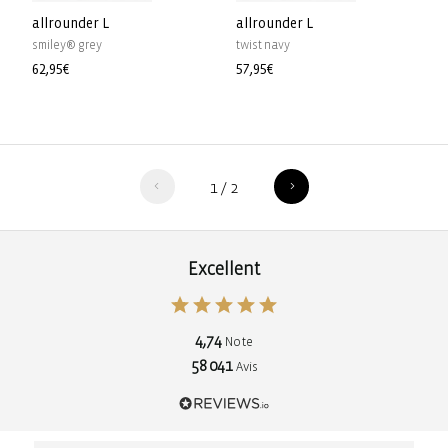
allrounder L
allrounder L
smiley® grey
twist navy
Prix
62,95€
Prix
57,95€
habituel
habituel
1
/
2
Excellent
4,74
Note
58 041
Avis