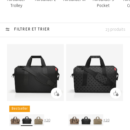
Trolley
Pocket
C
FILTRER ET TRIER
23 produits
Bestseller
+20
+20