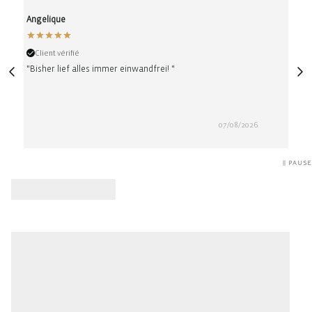
Angelique
Ano
Client vérifié
Cli
"Bisher lief alles immer einwandfrei! "
"Sac 
coule
07/08/2026
PAUSE