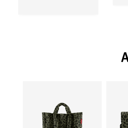
schouder. Nog steeds
een geweldig
alternatief voor een
klassiek winkelmandje
voor mij en heel
praktisch in het
dagelijks leven.
A