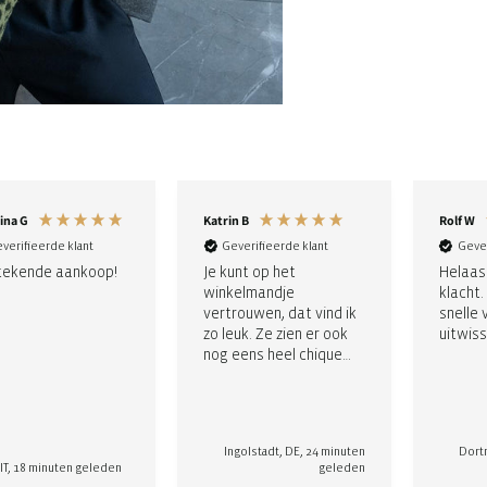
ina G
Katrin B
Rolf W
verifieerde klant
Geverifieerde klant
Gever
tekende aankoop!
Je kunt op het
Helaas 
winkelmandje
klacht.
vertrouwen, dat vind ik
snelle 
zo leuk. Ze zien er ook
uitwiss
nog eens heel chique
uit. Duidelijke
aankoopaanbeveling
Ingolstadt, DE, 24 minuten
Dort
 IT, 18 minuten geleden
geleden