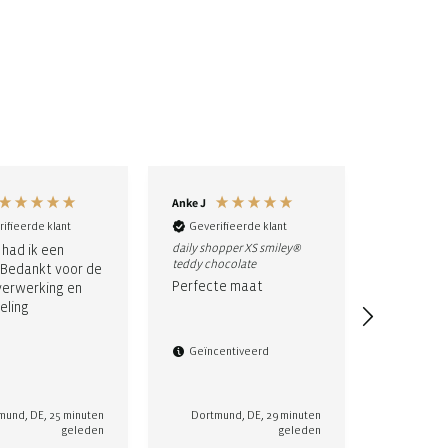
Anke J
Francois P
ifieerde klant
Geverifieerde klant
Geverifi
daily shopper XS smiley®
had ik een
Het nutti
teddy chocolate
 Bedankt voor de
zijn. Bij 
Perfecte maat
verwerking en
het nutti
eling
mooi zijn.
Geïncentiveerd
mund, DE, 25 minuten
Dortmund, DE, 29 minuten
Nant
geleden
geleden