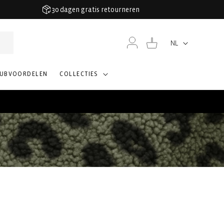
30 dagen gratis retourneren
Inloggen
Winkelwagen
NL
Taal
LUBVOORDELEN
COLLECTIES