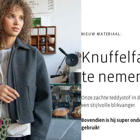
NIEUW MATERIAAL:
Knuffelf
te neme
Onze zachte teddystof in 
een stijlvolle blikvanger.
Bovendien is hij super ond
gebruik!