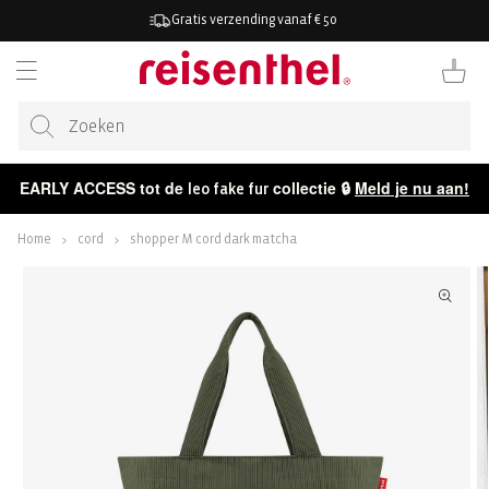
AAR DE
Gratis verzending vanaf € 50
ONTENT
Winkelwag
EARLY ACCESS tot de
collectie 🔒
Meld je nu aan!
leo fake fur
Home
cord
shopper M cord dark matcha
ECT NAAR
CTINFORMATIE