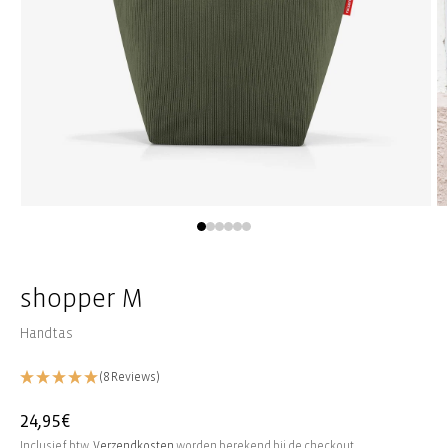
Media
M
1
2
openen
o
in
in
modaal
m
shopper M
Handtas
(8 Reviews)
Normale
24,95€
prijs
Inclusief btw.
Verzendkosten
worden berekend bij de checkout.