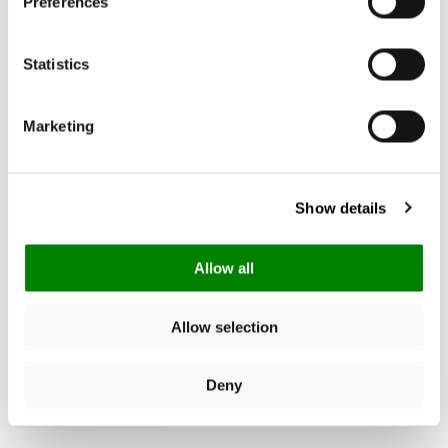
Preferences
4.88
New content loaded
Statistics
Gebaseerd op 8 reviews
Marketing
Schrijf een review
Show details
Zoek:
Sorteer
Allow all
Product Reviews
Allow selection
Deny