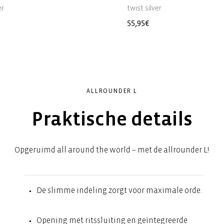
er
twist silver
e
Normale
55,95€
prijs
ALLROUNDER L
Praktische details
Opgeruimd all around the world – met de allrounder L!
De slimme indeling zorgt voor maximale orde.
Opening met ritssluiting en geïntegreerde