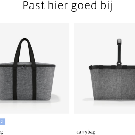
Past hier goed bij
nd
ag
carrybag