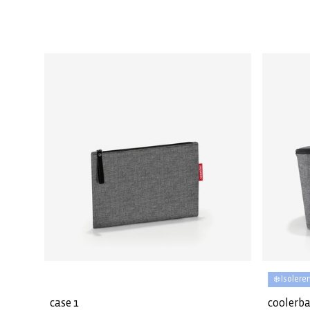
❄️ Isolere
case 1
coolerb