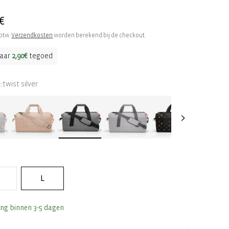
le
€
 btw.
Verzendkosten
worden berekend bij de checkout.
aar
2,90€
tegoed
twist silver
:
L
ing binnen 3-5 dagen