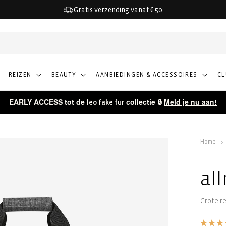
Gratis verzending vanaf € 50
REIZEN
BEAUTY
AANBIEDINGEN & ACCESSOIRES
C
EARLY ACCESS tot de
collectie 🔒
Meld je nu aan!
leo fake fur
Home
al
Grote re