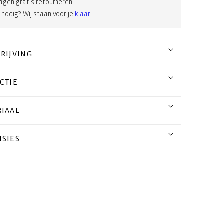
agen gratis retourneren
 nodig? Wij staan voor je
klaar
.
RIJVING
CTIE
IAAL
SIES