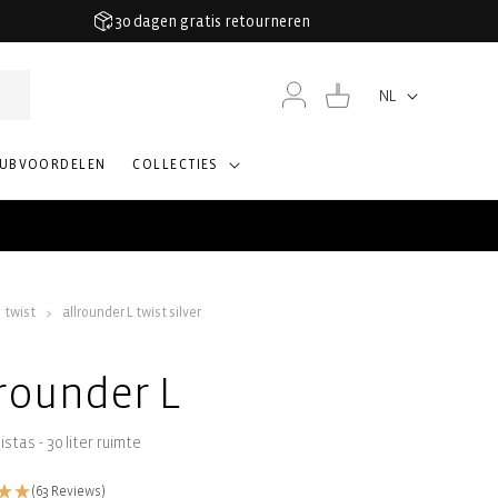
30 dagen gratis retourneren
Inloggen
Winkelwagen
NL
Taal
LUBVOORDELEN
COLLECTIES
twist
allrounder L twist silver
lrounder L
istas - 30 liter ruimte
(63 Reviews)