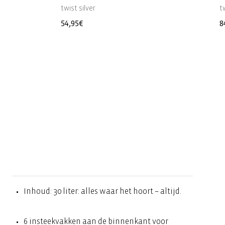
twist silver
t
Normale
54,95€
N
8
prijs
p
Inhoud: 30 liter: alles waar het hoort – altijd.
6 insteekvakken aan de binnenkant voor