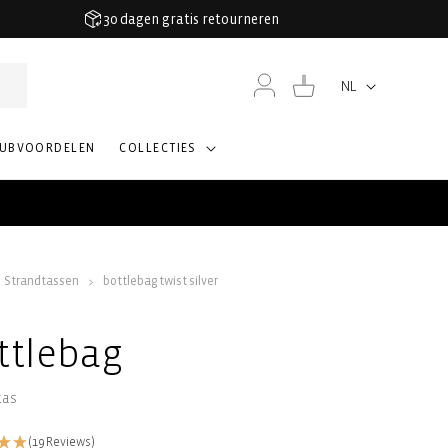
30 dagen gratis retourneren
Inloggen
Winkelwagen
NL
Taal
LUBVOORDELEN
COLLECTIES
Strandtassen
bottlebag twist silver
ttlebag
tas
(19 Reviews)