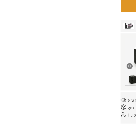
Grat
30 d
Hulp