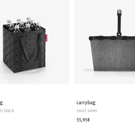
ag
carrybag
ts black
twist silver
e
Normale
55,95€
prijs