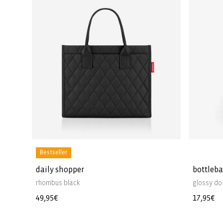
Bestseller
daily shopper
bottleb
rhombus black
glossy do
Normale
49,95€
Normal
17,95€
prijs
prijs