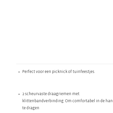
Perfect voor een picknick of tuinfeestjes.
2 scheurvaste draagriemen met
klittenbandverbinding: Om comfortabel in de ha
te dragen