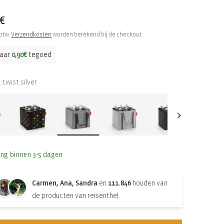
le
5€
 btw.
Verzendkosten
worden berekend bij de checkout.
aar
0,90€
tegoed
twist silver
:
ing binnen 3-5 dagen
Carmen, Ana, Sandra
en
111.846
houden van
de producten van reisenthel.