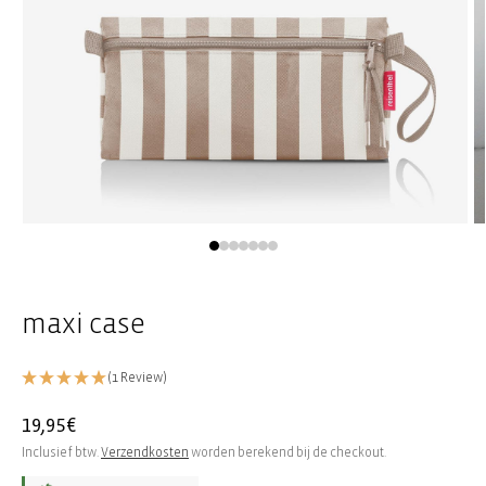
Media
M
1
2
openen
o
in
in
modaal
m
maxi case
(1 Review)
Normale
19,95€
prijs
Inclusief btw.
Verzendkosten
worden berekend bij de checkout.