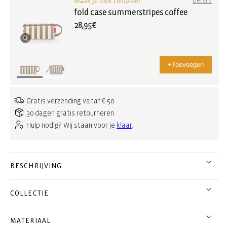
Maak je look compleet
Details
fold case summerstripes coffee
28,95€
+
Toevoegen
Gratis verzending vanaf € 50
30 dagen gratis retourneren
Hulp nodig? Wij staan voor je
klaar
.
BESCHRIJVING
COLLECTIE
MATERIAAL