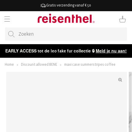
AAR DE
Gratis verzending vanaf € 50
ONTENT
Winkelwag
EARLY ACCESS tot de
collectie 🔒
Meld je nu aan!
leo fake fur
Home
Discount allowed BENE
maxi case summerstripes coffee
ECT NAAR
CTINFORMATIE