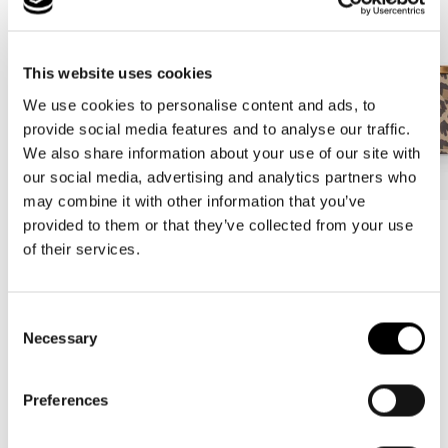
This website uses cookies
We use cookies to personalise content and ads, to
provide social media features and to analyse our traffic.
We also share information about your use of our site with
our social media, advertising and analytics partners who
may combine it with other information that you’ve
provided to them or that they’ve collected from your use
Bestseller
Bestseller
of their services.
carrybag
carrybag XS
leo macchiato
leo macchiato
Normale
59,95€
Normale
37,95€
Consent
prijs
prijs
Necessary
Selection
Preferences
5.00
New content loaded
Gebaseerd op 1 review