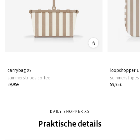
carrybag XS
loopshopper L
summerstripes coffee
summerstripes 
Normale
39,95€
Normale
59,95€
prijs
prijs
DAILY SHOPPER XS
Praktische details