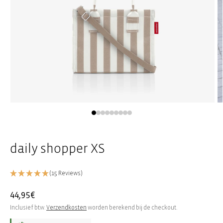
Media
M
1
2
openen
o
in
in
modaal
m
daily shopper XS
(15 Reviews)
Normale
44,95€
prijs
Inclusief btw.
Verzendkosten
worden berekend bij de checkout.