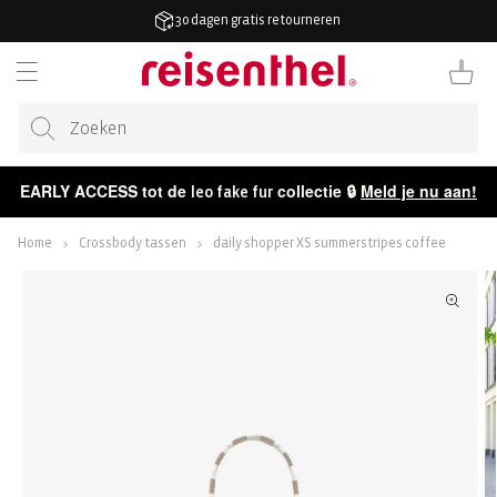
AAR DE
30 dagen gratis retourneren
ONTENT
Winkelwag
EARLY ACCESS tot de
collectie 🔒
Meld je nu aan!
leo fake fur
Home
Crossbody tassen
daily shopper XS summerstripes coffee
ECT NAAR
CTINFORMATIE