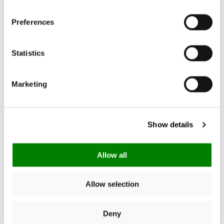
Preferences
4.93
New content loaded
Gebaseerd op 15 reviews
Statistics
Marketing
Schrijf een review
Zoek:
Show details
Sorteer
Allow all
Product Reviews
Allow selection
Deny