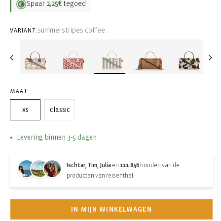
Spaar
2,25€
tegoed
summerstripes coffee
VARIANT:
MAAT:
xs
classic
Levering binnen 3-5 dagen
Ischtar, Tim, Julia
en
111.846
houden van de
producten van reisenthel.
IN MIJN WINKELWAGEN