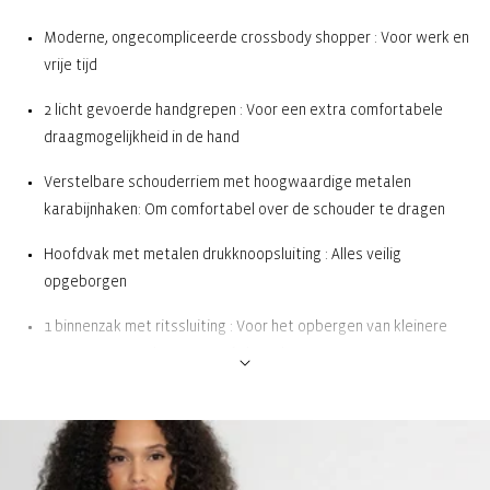
Moderne, ongecompliceerde crossbody shopper : Voor werk en
vrije tijd
2 licht gevoerde handgrepen : Voor een extra comfortabele
draagmogelijkheid in de hand
Verstelbare schouderriem met hoogwaardige metalen
karabijnhaken: Om comfortabel over de schouder te dragen
Hoofdvak met metalen drukknoopsluiting : Alles veilig
opgeborgen
1 binnenzak met ritssluiting : Voor het opbergen van kleinere
voorwerpen zoals munten of sleutels