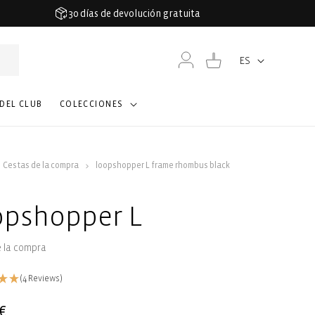
30 días de devolución gratuita
Iniciar
Carrito
ES
Idioma
sesión
 DEL CLUB
COLECCIONES
Cestas de la compra
loopshopper L frame rhombus black
opshopper L
e la compra
(4 Reviews)
€