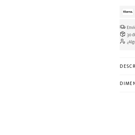
Enví
30 d
¿Al
DESCR
DIME