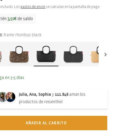
ual
incluido. Los
gastos de envío
se calculan en la pantalla de pago.
btén
3,50€
de saldo
frame rhombus black
E:
ga en 3-5 días
Julia, Ana, Sophia
y
111.846
aman los
productos de reisenthel.
AÑADIR AL CARRITO