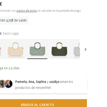
€
ual
incluido. Los
gastos de envío
se calculan en la pantalla de pago.
btén
2,75€
de saldo
twist sage
E:
ga en 3-5 días
Pamela, Ana, Sophia
y
101830
aman los
productos de reisenthel.
AÑADIR AL CARRITO