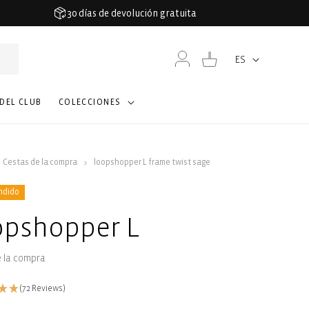
30 días de devolución gratuita
Iniciar
Carrito
ES
Idioma
sesión
 DEL CLUB
COLECCIONES
Cestas de la compra
loopshopper L frame twist sage
ndido
opshopper L
e la compra
(72 Reviews)