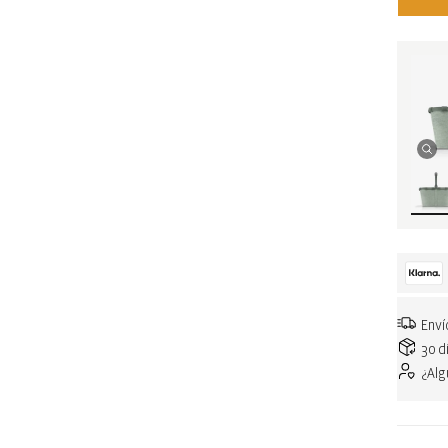
Enví
30 d
¿Al