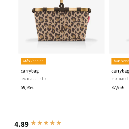
Más Vendido
Más Vend
carrybag
carrybag
leo macchiato
leo macch
Precio
59,95€
Precio
37,95€
habitual
habitua
4.89
New content loaded