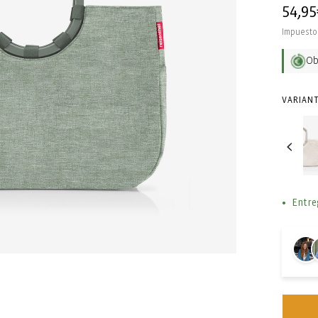
Precio
54,95
habit
Impuesto 
O
VARIANT
Entre