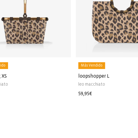
ido
Más Vendido
 XS
loopshopper L
iato
leo macchiato
Precio
59,95€
l
habitual