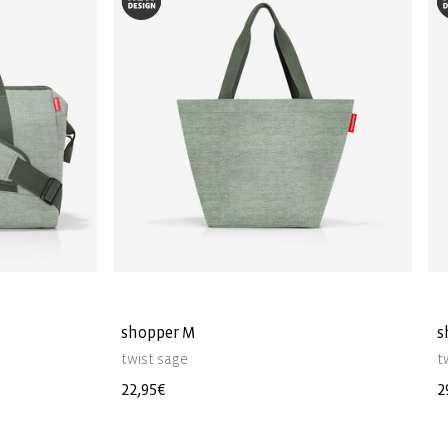
shopper M
s
twist sage
t
Precio
22,95€
P
2
habitual
h