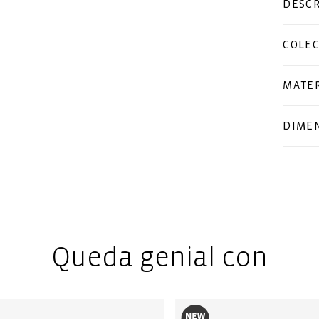
DESCR
COLE
MATER
DIME
Queda genial con