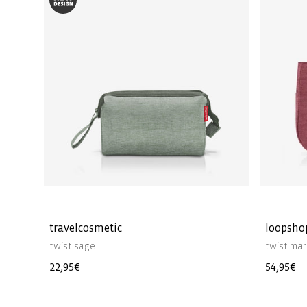
travelcosmetic
loopsho
twist sage
twist ma
Precio
22,95€
Precio
54,95€
habitual
habitua