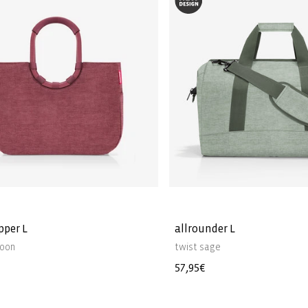
pper L
allrounder L
roon
twist sage
Precio
57,95€
l
habitual