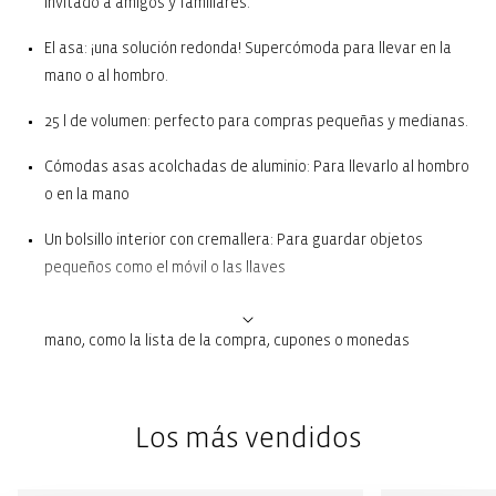
invitado a amigos y familiares.
El asa: ¡una solución redonda! Supercómoda para llevar en la
mano o al hombro.
25 l de volumen: perfecto para compras pequeñas y medianas.
Cómodas asas acolchadas de aluminio: Para llevarlo al hombro
o en la mano
Un bolsillo interior con cremallera: Para guardar objetos
pequeños como el móvil o las llaves
Dos bolsillos exteriores: Para todo lo que necesites tener a
mano, como la lista de la compra, cupones o monedas
Base fija con patas para que no toque el suelo: Para una mayor
estabilidad y protección contra la suciedad y la humedad
Los más vendidos
cuando no se usa