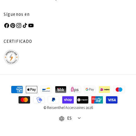
Síguenos en
Facebook
Pinterest
Instagram
TikTok
YouTube
CERTIFICADO
Formas
de
pago
© Reisenthel Accessoires 2026
ES