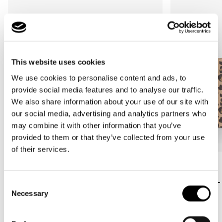
This website uses cookies
We use cookies to personalise content and ads, to
provide social media features and to analyse our traffic.
We also share information about your use of our site with
our social media, advertising and analytics partners who
may combine it with other information that you’ve
provided to them or that they’ve collected from your use
of their services.
Más Vendido
Más Vendido
carrybag XS
loopshopper L
Consent
Necessary
leo macchiato
leo macchiato
Selection
Precio
37,95€
Precio
59,95€
habitual
habitual