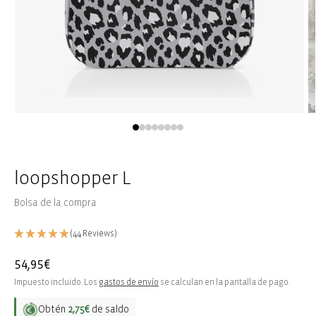
Abrir
Ab
elemento
e
multimedia
m
1
2
en
e
una
u
loopshopper L
ventana
v
modal
m
Bolsa de la compra
(44 Reviews)
Precio
54,95€
habitual
Impuesto incluido. Los
gastos de envío
se calculan en la pantalla de pago.
Obtén
2,75€
de saldo