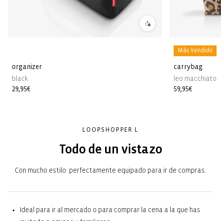
Más Vendido
organizer
carrybag
black
leo macchiato
Precio
29,95€
Precio
59,95€
habitual
habitual
LOOPSHOPPER L
Todo de un vistazo
Con mucho estilo: perfectamente equipado para ir de compras.
Ideal para ir al mercado o para comprar la cena a la que has