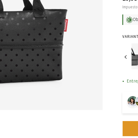
habit
Impuesto 
O
VARIANT
Entre