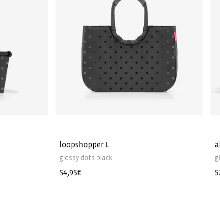
loopshopper L
a
glossy dots black
g
Precio
54,95€
P
5
habitual
h