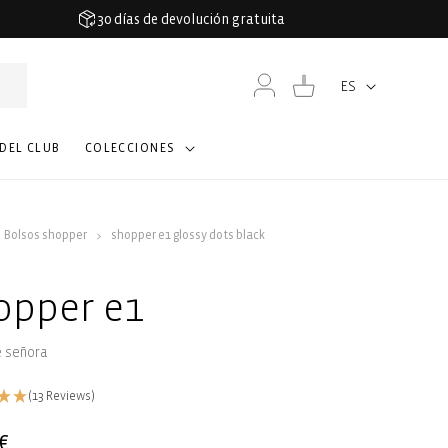
30 días de devolución gratuita
Iniciar
Carrito
ES
Idioma
sesión
 DEL CLUB
COLECCIONES
Bolsos shopper
shopper e1 glossy dots black
opper e1
e señora
(13 Reviews)
€