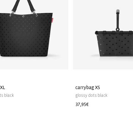
 XL
carrybag XS
ts black
glossy dots black
Precio
37,95€
l
habitual