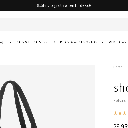
Envío gratis a partir de 50€
IAJE
COSMÉTICOS
OFERTAS & ACCESORIOS
VENTAJAS
Home
sh
Bolsa d
Precio
29,95