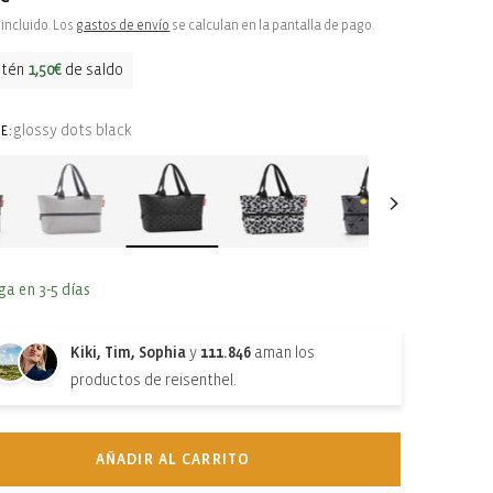
ual
incluido. Los
gastos de envío
se calculan en la pantalla de pago.
btén
1,50€
de saldo
glossy dots black
E:
ga en 3-5 días
Kiki, Tim, Sophia
y
111.846
aman los
productos de reisenthel.
AÑADIR AL CARRITO