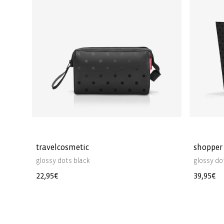
travelcosmetic
shopper
glossy dots black
glossy do
Precio
22,95€
Precio
39,95€
habitual
habitua