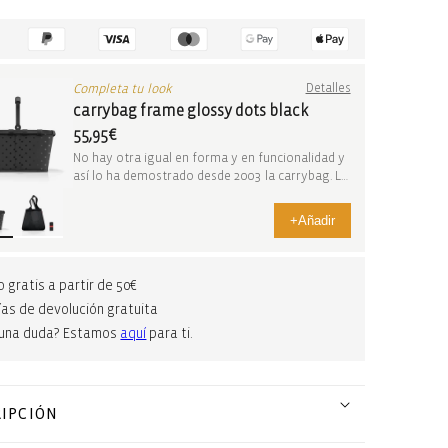
Completa tu look
Detalles
carrybag frame glossy dots black
55,95€
No hay otra igual en forma y en funcionalidad y
así lo ha demostrado desde 2003 la carrybag. La
c...
+
Añadir
o gratis a partir de 50€
ías de devolución gratuita
guna duda? Estamos
aquí
para ti.
IPCIÓN