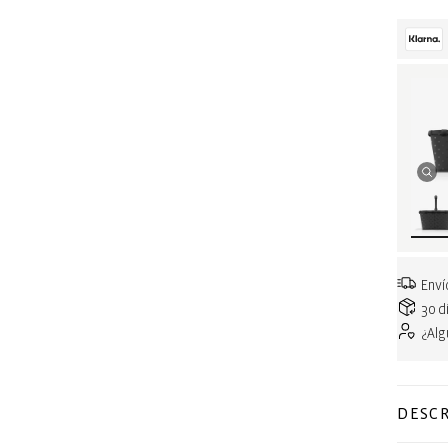
Enví
30 d
¿Al
DESCR