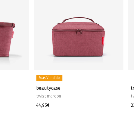
Más Vendido
beautycase
t
twist maroon
t
Precio
44,95€
P
2
habitual
h