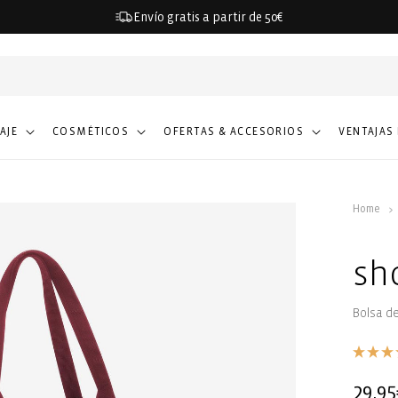
Envío gratis a partir de 50€
IAJE
COSMÉTICOS
OFERTAS & ACCESORIOS
VENTAJAS
Home
sh
Bolsa d
Precio
29,95