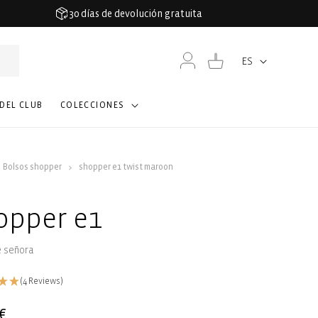
30 días de devolución gratuita
Iniciar
Carrito
ES
Idioma
sesión
 DEL CLUB
COLECCIONES
Bolsos shopper
shopper e1 twist maroon
opper e1
e señora
(4 Reviews)
€