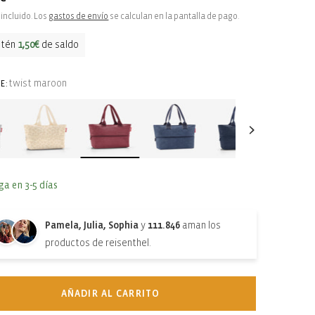
ual
incluido. Los
gastos de envío
se calculan en la pantalla de pago.
btén
1,50€
de saldo
twist maroon
E:
ga en 3-5 días
Pamela, Julia, Sophia
y
111.846
aman los
productos de reisenthel.
AÑADIR AL CARRITO