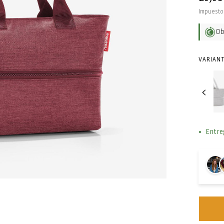
habit
Impuesto 
O
VARIANT
Entre