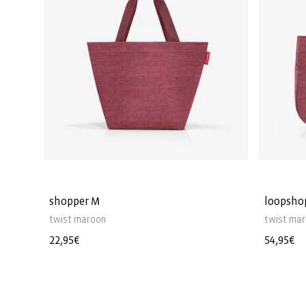
shopper M
loopsho
twist maroon
twist ma
Precio
22,95€
Precio
54,95€
habitual
habitua