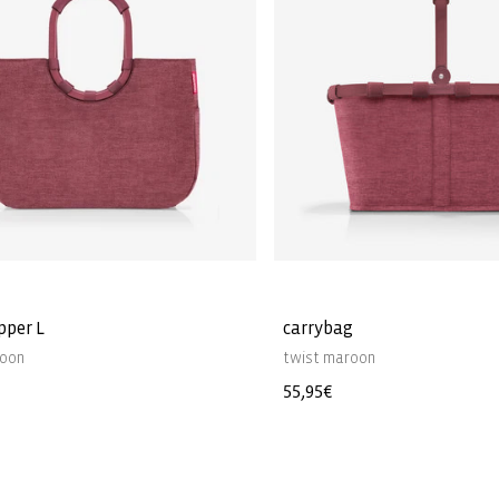
pper L
carrybag
roon
twist maroon
Precio
55,95€
l
habitual