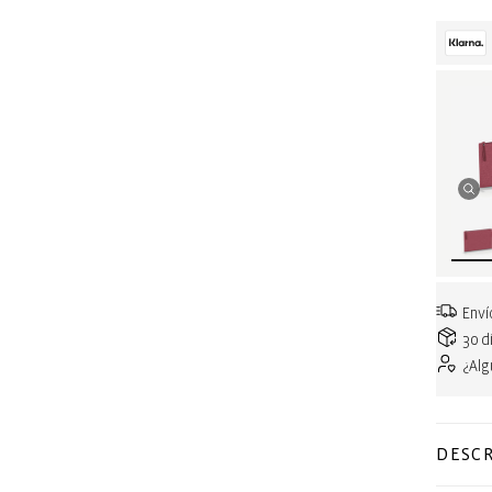
Enví
30 d
¿Al
DESCR