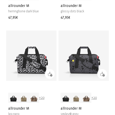
allrounder M
allrounder M
herringbone dark blue
glossy dots black
Prix
47,95€
Prix
47,95€
habituel
habituel
+20
+20
allrounder M
allrounder M
leo nero
smiley® grey