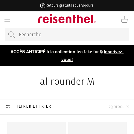
RECTEMENT
4,7/5 sur plus de 50 000 avis
 CONTENU
Panier
ACCÈS ANTICIPÉ à la collection
🔒
Inscrivez-
leo fake fur
vous!
allrounder M
FILTRER ET TRIER
23 produits