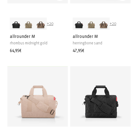
+20
+20
allrounder M
allrounder M
rhombus midnight gold
herringbone sand
Prix
64,95€
Prix
47,95€
habituel
habituel