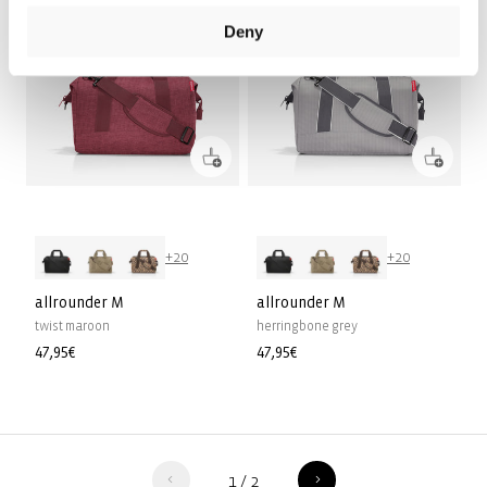
Deny
+20
+20
allrounder M
allrounder M
twist maroon
herringbone grey
Prix
47,95€
Prix
47,95€
habituel
habituel
1
/
2