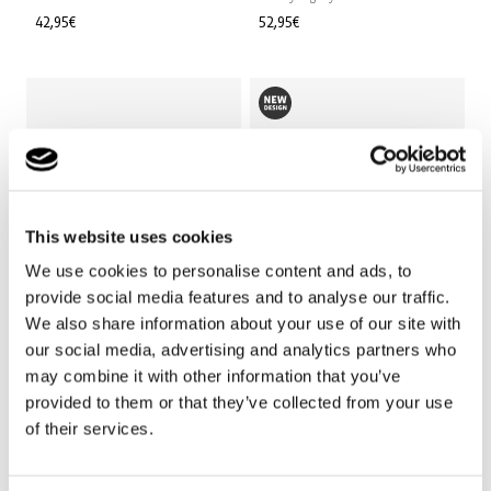
Prix
42,95€
Prix
52,95€
habituel
habituel
This website uses cookies
We use cookies to personalise content and ads, to
provide social media features and to analyse our traffic.
We also share information about your use of our site with
Bestseller
our social media, advertising and analytics partners who
+20
+20
may combine it with other information that you’ve
provided to them or that they’ve collected from your use
allrounder M
allrounder M
of their services.
forest gold
twist sage
Prix
52,95€
Prix
47,95€
habituel
habituel