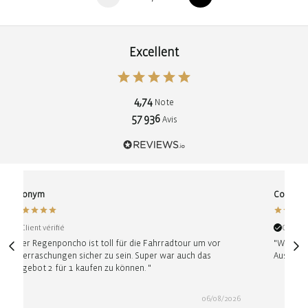
Excellent
4,74
Note
57 936
Avis
Anonym
Conny
Client vérifié
Client v
"Der Regenponcho ist toll für die Fahrradtour um vor
"Wunder
Überraschungen sicher zu sein. Super war auch das
Ausführu
Angebot 2 für 1 kaufen zu können. "
06/08/2026