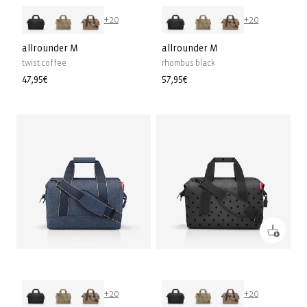
+20
+20
allrounder M
allrounder M
twist coffee
rhombus black
Prix
47,95€
Prix
57,95€
habituel
habituel
+20
+20