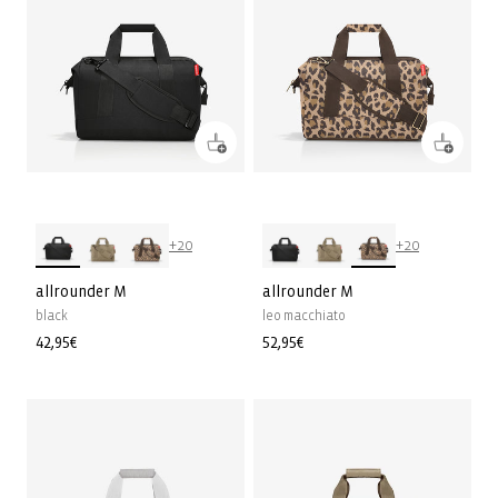
+20
+20
allrounder M
allrounder M
black
leo macchiato
Prix
42,95€
Prix
52,95€
habituel
habituel