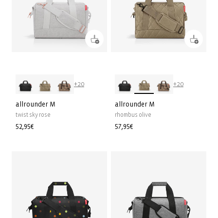
+20
+20
allrounder M
allrounder M
twist sky rose
rhombus olive
Prix
52,95€
Prix
57,95€
habituel
habituel