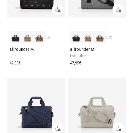
+20
+20
allrounder M
allrounder M
dots
twist silver
Prix
42,95€
Prix
47,95€
habituel
habituel