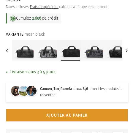
habituel
Taxes incluses.
Frais d'expédition
calculés à l'étape de paiement.
Cumulez
2,65€
de crédit
mesh black
VARIANTE:
Livraison sous 3 à 5 jours
Carmen, Tim, Pamela
et
111.846
aiment les produits de
reisenthel.
AJOUTER AU PANIER