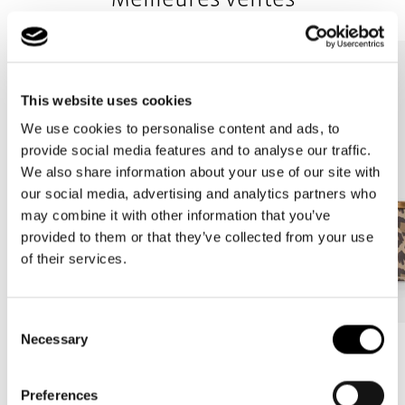
This website uses cookies
We use cookies to personalise content and ads, to
provide social media features and to analyse our traffic.
We also share information about your use of our site with
our social media, advertising and analytics partners who
may combine it with other information that you’ve
provided to them or that they’ve collected from your use
of their services.
Consent
Necessary
Selection
Bestseller
Bestseller
carrybag
carrybag XS
Preferences
leo macchiato
leo macchiato