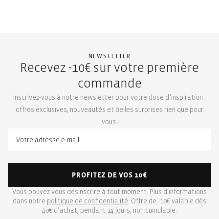
NEWSLETTER
Recevez -10€ sur votre première
commande
Inscrivez-vous à notre newsletter pour votre dose d’inspiration :
offres exclusives, nouveautés et belles surprises rien que pour
vous.
PROFITEZ DE VOS 10€
Vous pouvez vous désinscrire à tout moment. Plus d'informations
dans notre
politique de confidentialité
. Offre de -10€ valable dès
40€ d’achat, pendant 14 jours, non cumulable.