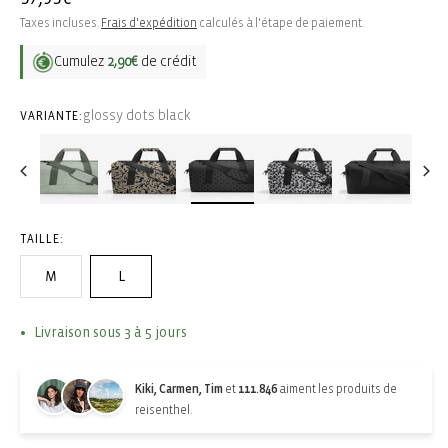
habituel
Taxes incluses.
Frais d'expédition
calculés à l'étape de paiement.
Cumulez
2,90€
de crédit
glossy dots black
VARIANTE:
TAILLE:
M
L
Livraison sous 3 à 5 jours
Kiki, Carmen, Tim
et
111.846
aiment les produits de
reisenthel.