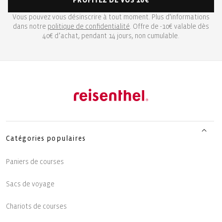
PROFITEZ DE VOS 10€
Vous pouvez vous désinscrire à tout moment. Plus d'informations
dans notre
politique de confidentialité
. Offre de -10€ valable dès
40€ d’achat, pendant 14 jours, non cumulable.
Catégories populaires
Paniers de courses
Sacs de voyage
Chariots de courses