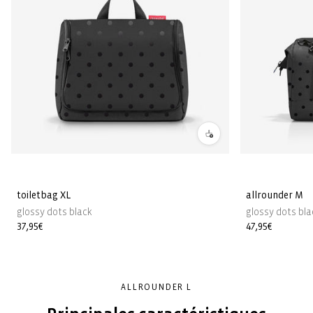
toiletbag XL
allrounder M
glossy dots black
glossy dots bla
Prix
37,95€
Prix
47,95€
habituel
habituel
ALLROUNDER L