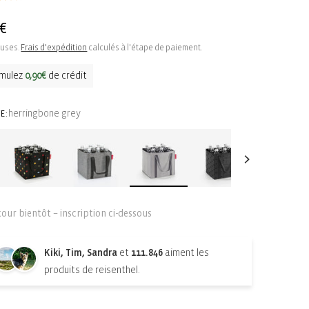
5€
uel
luses.
Frais d'expédition
calculés à l'étape de paiement.
mulez
0,90€
de crédit
herringbone grey
E:
tour bientôt – inscription ci-dessous
Kiki, Tim, Sandra
et
111.846
aiment les
produits de reisenthel.