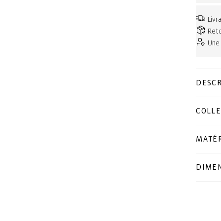
Livr
Reto
Une
DESCR
COLLE
MATÉ
DIME