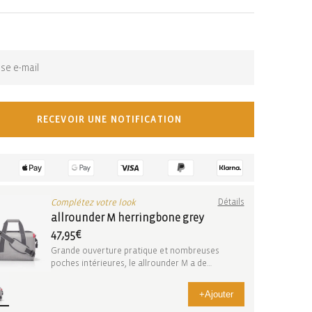
n-stock-subscription
S'abonner pour les mises à jour :
RECEVOIR UNE NOTIFICATION
Complétez votre look
Détails
allrounder M herringbone grey
47,95€
Grande ouverture pratique et nombreuses
poches intérieures, le allrounder M a de
nombreux atouts....
+
Ajouter