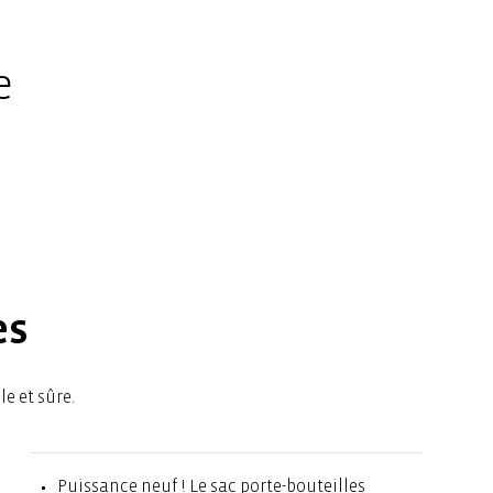
e
es
e et sûre.
Puissance neuf ! Le sac porte-bouteilles