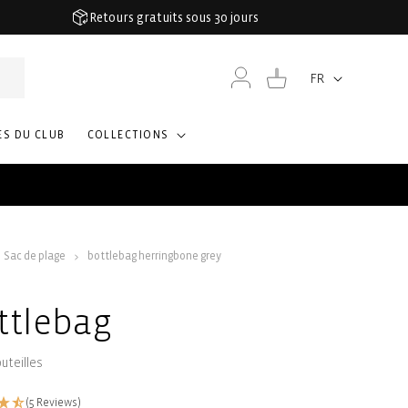
Retours gratuits sous 30 jours
Connexion
Panier
FR
Langue
S DU CLUB
COLLECTIONS
Sac de plage
bottlebag herringbone grey
ttlebag
uteilles
(5 Reviews)