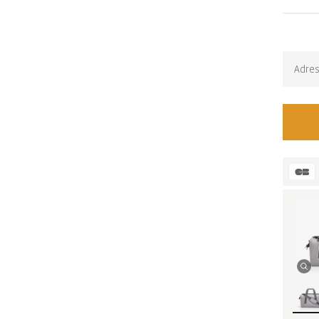
Back-i
Épuisé. 