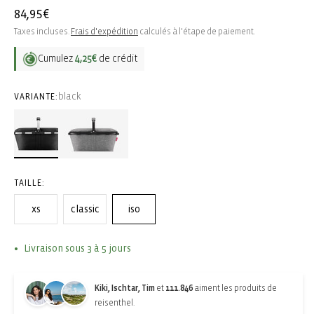
Prix
84,95€
habituel
Taxes incluses.
Frais d'expédition
calculés à l'étape de paiement.
Cumulez
4,25€
de crédit
black
VARIANTE:
TAILLE:
xs
classic
iso
Livraison sous 3 à 5 jours
Kiki, Ischtar, Tim
et
111.846
aiment les produits de
reisenthel.