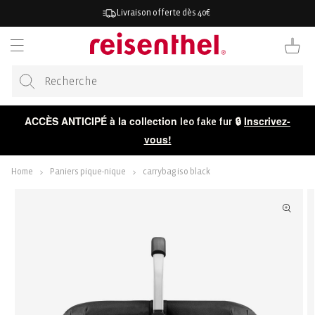
RECTEMENT
Livraison offerte dès 40€
 CONTENU
Panier
ACCÈS ANTICIPÉ à la collection
🔒
Inscrivez-
leo fake fur
vous!
Home
Paniers pique-nique
carrybag iso black
ER AUX
ORMATIONS
 LE
DUIT