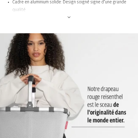
Cadre en aluminium solide: Design soigné signe d’une grande
qualité
Poignée rabattable avec revêtement doux: Le panier trouve
facilement sa place au creux du bras ou de la main et se range
sans effort dans la voiture.
1 poche intérieure avec fermeture zippée: Pour les petites
choses (liste de courses) et les objets de valeur comme les clés
Fond solide avec pieds pour éviter tout contact avec le sol:
Protège de la saleté et de l’humidité présentes sur le sol
Peut se plier en cas de besoin : Se range facilement quand on
ne l’utilise pas