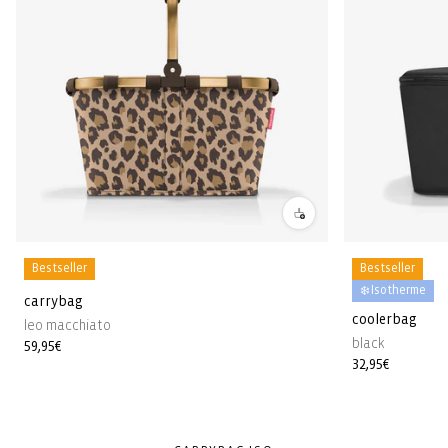
Bestseller
Bestseller
❄️ Isotherme
carrybag
coolerbag
leo macchiato
black
Prix
59,95€
Prix
32,95€
habituel
habituel