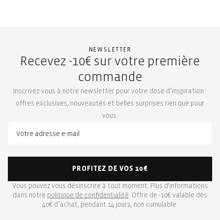
NEWSLETTER
Recevez -10€ sur votre première
commande
Inscrivez-vous à notre newsletter pour votre dose d’inspiration :
offres exclusives, nouveautés et belles surprises rien que pour
vous.
PROFITEZ DE VOS 10€
Vous pouvez vous désinscrire à tout moment. Plus d'informations
dans notre
politique de confidentialité
. Offre de -10€ valable dès
40€ d’achat, pendant 14 jours, non cumulable.