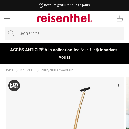
RECTEMENT
Retours gratuits sous 30 jours
 CONTENU
Panier
ACCÈS ANTICIPÉ à la collection
🔒
Inscrivez-
leo fake fur
vous!
Home
Nouveau
carrycruiser western
ER AUX
ORMATIONS
 LE
DUIT