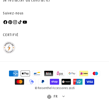
Se rétracter du contrat ici
Suivez-nous
Facebook
Pinterest
Instagram
TikTok
YouTube
CERTIFIÉ
Moyens
de
paiement
© Reisenthel Accessoires 2026
FR