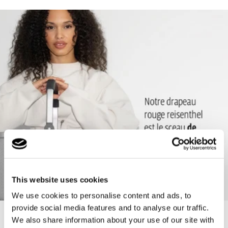
traitement délicat
Bandoulière réglable rembourrée au niveau de l’épaule : Pour un
confort de transport optimal
Poignée télescopique réglable en 2 temps: Ajustable en
fonction de la taille de l’utilisateur pour une utilisation plus
confortable
Grandes roues à roulement à billes, très maniables : Roule
facilement, y compris sur les pavés
Fond solide avec pieds pour éviter tout contact avec le sol :
Protègent de la saleté et de l’humidité présentes sur le sol
Clips pour la fixation sur le caddie : Le cabas à roulettes est
This website uses cookies
ainsi parfaitement rangé lors des courses au supermarché
We use cookies to personalise content and ads, to
2 jetons pour caddie : Toujours à disposition si on n’a pas de
provide social media features and to analyse our traffic.
New content loaded
monnaie sous la main
We also share information about your use of our site with