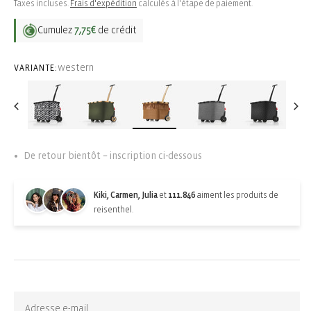
habituel
Taxes incluses.
Frais d'expédition
calculés à l'étape de paiement.
Cumulez
7,75€
de crédit
western
VARIANTE:
De retour bientôt – inscription ci-dessous
Kiki, Carmen, Julia
et
111.846
aiment les produits de
reisenthel.
Back-in-stock-subscription
Épuisé. S'abonner pour les mises à jour :