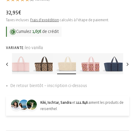
Prix
32,95€
habituel
Taxes incluses.
Frais d'expédition
calculés à l'étape de paiement.
Cumulez
1,65€
de crédit
leo vanilla
VARIANTE:
De retour bientôt – inscription ci-dessous
Kiki, Ischtar, Sandra
et
111.846
aiment les produits de
reisenthel.
Back-in-stock-subscription