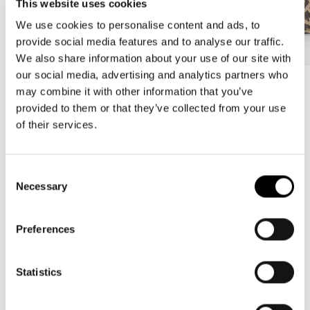
This website uses cookies
We use cookies to personalise content and ads, to
provide social media features and to analyse our traffic.
We also share information about your use of our site with
our social media, advertising and analytics partners who
Bestseller
Bestseller
may combine it with other information that you’ve
carrybag
carrybag XS
provided to them or that they’ve collected from your use
leo macchiato
leo macchiato
of their services.
Prix
59,95€
Prix
37,95€
habituel
habituel
Consent
Necessary
Selection
4.94
New content loaded
Preferences
17 avis
Statistics
Donner votre avis