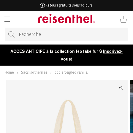
RECTEMENT
Retours gratuits sous 30 jours
 CONTENU
Panier
ACCÈS ANTICIPÉ à la collection
🔒
Inscrivez-
leo fake fur
vous!
Home
Sacs isothermes
coolerbag leo vanilla
ER AUX
ORMATIONS
 LE
DUIT