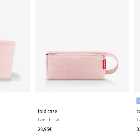
fold case
c
twist blush
t
Prix
28,95€
P
3
habituel
h