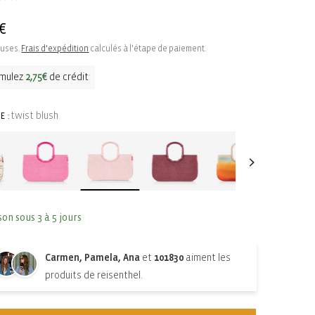
€
uel
luses.
Frais d'expédition
calculés à l'étape de paiement.
mulez
2,75€
de crédit
twist blush
E :
son sous 3 à 5 jours
Carmen, Pamela, Ana
et
101830
aiment les
produits de reisenthel.