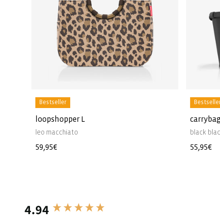
Bestseller
Bestselle
loopshopper L
carryba
leo macchiato
black bla
Prix
59,95€
Prix
55,95€
habituel
habitue
4.94
New content loaded