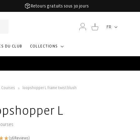
Retours gratuits sous 30 jours
Connexion
Panier
FR
Langue
S DU CLUB
COLLECTIONS
Courses
loopshopper L frame twist blush
opshopper L
courses
(16 Reviews)