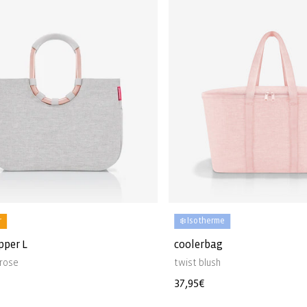
r
❄️ Isotherme
pper L
coolerbag
 rose
twist blush
Prix
37,95€
l
habituel