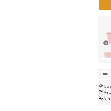
Livr
Reto
Une