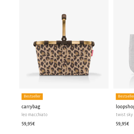
Bestseller
Bestselle
carrybag
loopsho
leo macchiato
twist sky
Prix
59,95€
Prix
59,95€
habituel
habitue