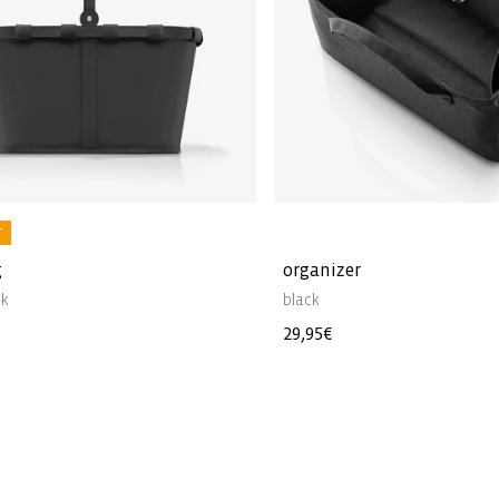
r
g
organizer
ck
black
Prix
29,95€
l
habituel