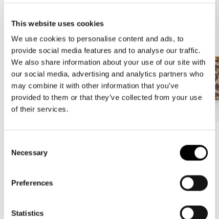
This website uses cookies
We use cookies to personalise content and ads, to
provide social media features and to analyse our traffic.
We also share information about your use of our site with
our social media, advertising and analytics partners who
may combine it with other information that you’ve
provided to them or that they’ve collected from your use
of their services.
Bestseller
Bestseller
Consent
carrybag
carrybag XS
Necessary
Selection
leo macchiato
leo macchiato
Prix
59,95€
Prix
37,95€
Preferences
habituel
habituel
Statistics