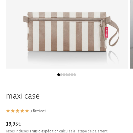
Ouvrir
Ou
le
le
média
m
1
2
dans
d
une
u
maxi case
fenêtre
fe
modale
m
(1 Review)
Prix
19,95€
habituel
Taxes incluses.
Frais d'expédition
calculés à l'étape de paiement.