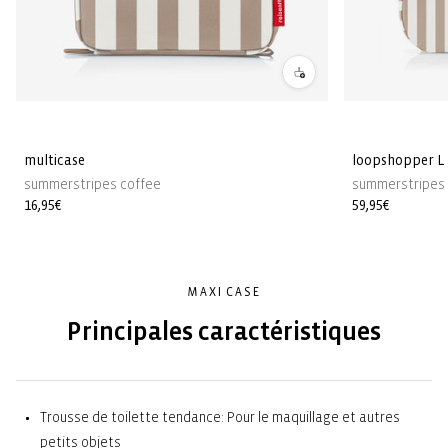
multicase
loopshopper L
summerstripes coffee
summerstripes 
Prix
16,95€
Prix
59,95€
habituel
habituel
MAXI CASE
Principales caractéristiques
Trousse de toilette tendance: Pour le maquillage et autres
petits objets