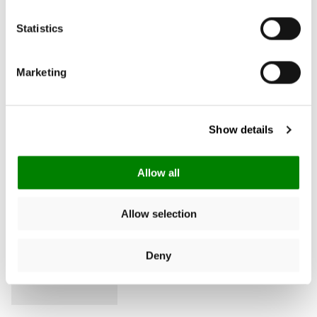
Statistics
4.80
New content loaded
35 avis
Marketing
Donner votre avis
Show details
Chercher:
Trier
Allow all
Avis Produit
Allow selection
Deny