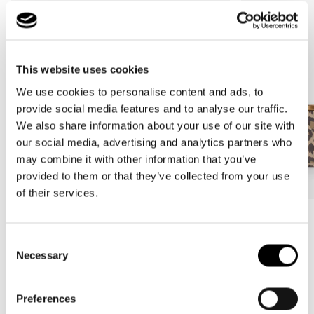
This website uses cookies
We use cookies to personalise content and ads, to
provide social media features and to analyse our traffic.
We also share information about your use of our site with
our social media, advertising and analytics partners who
may combine it with other information that you’ve
provided to them or that they’ve collected from your use
of their services.
Bestseller
Bestseller
Consent
carrybag
carrybag XS
Necessary
Selection
leo macchiato
leo macchiato
Prix
59,95€
Prix
37,95€
habituel
habituel
Preferences