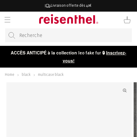
RECTEMENT
Livraison offerte dès 40€
 CONTENU
Panier
ACCÈS ANTICIPÉ à la collection
🔒
Inscrivez-
leo fake fur
vous!
Home
black
multicase black
ER AUX
ORMATIONS
 LE
DUIT