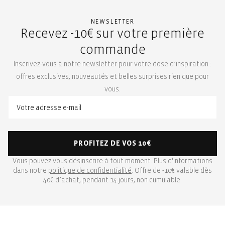
NEWSLETTER
Recevez -10€ sur votre première
commande
Inscrivez-vous à notre newsletter pour votre dose d’inspiration :
offres exclusives, nouveautés et belles surprises rien que pour
vous.
PROFITEZ DE VOS 10€
Vous pouvez vous désinscrire à tout moment. Plus d'informations
dans notre
politique de confidentialité
. Offre de -10€ valable dès
40€ d’achat, pendant 14 jours, non cumulable.