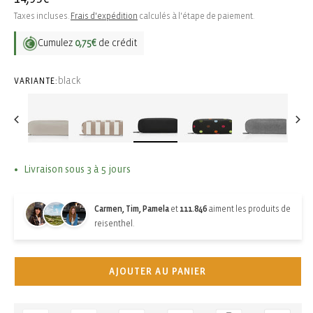
habituel
Taxes incluses.
Frais d'expédition
calculés à l'étape de paiement.
Cumulez
0,75€
de crédit
black
VARIANTE:
Livraison sous 3 à 5 jours
Carmen, Tim, Pamela
et
111.846
aiment les produits de
reisenthel.
AJOUTER AU PANIER