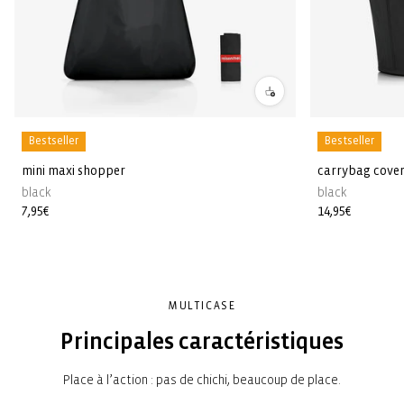
Bestseller
Bestseller
mini maxi shopper
carrybag cove
black
black
Prix
7,95€
Prix
14,95€
habituel
habituel
MULTICASE
Principales caractéristiques
Place à l’action : pas de chichi, beaucoup de place.