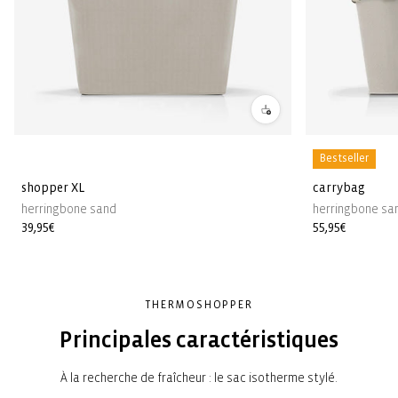
Bestseller
shopper XL
carrybag
herringbone sand
herringbone sa
Prix
39,95€
Prix
55,95€
habituel
habituel
THERMOSHOPPER
Principales caractéristiques
À la recherche de fraîcheur : le sac isotherme stylé.