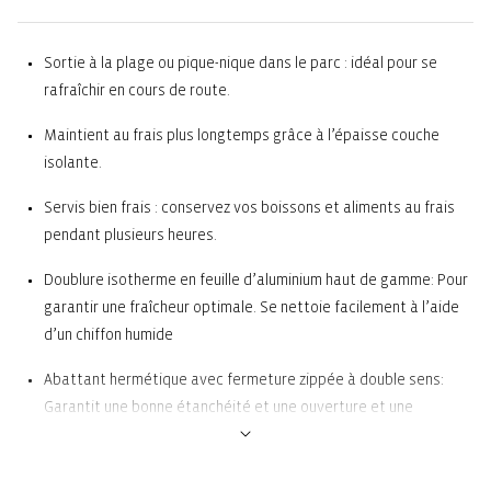
Sortie à la plage ou pique-nique dans le parc : idéal pour se
rafraîchir en cours de route.
Maintient au frais plus longtemps grâce à l’épaisse couche
isolante.
Servis bien frais : conservez vos boissons et aliments au frais
pendant plusieurs heures.
Doublure isotherme en feuille d’aluminium haut de gamme: Pour
garantir une fraîcheur optimale. Se nettoie facilement à l’aide
d’un chiffon humide
Abattant hermétique avec fermeture zippée à double sens:
Garantit une bonne étanchéité et une ouverture et une
fermeture faciles
1 poche de rangement extérieure: Par exemple pour les