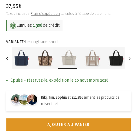
Prix
37,95€
habituel
Taxes incluses.
Frais d'expédition
calculés à l'étape de paiement.
Cumulez
1,90€
de crédit
herringbone sand
VARIANTE:
Épuisé – réservez-le, expédition le 20 novembre 2026
Kiki, Tim, Sophia
et
111.846
aiment les produits de
reisenthel.
AJOUTER AU PANIER