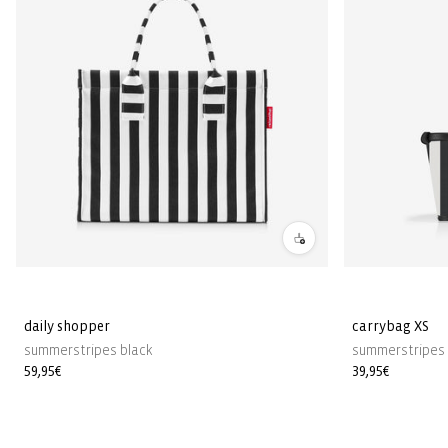
daily shopper
carrybag XS
summerstripes black
summerstripes 
Prix
59,95€
Prix
39,95€
habituel
habituel