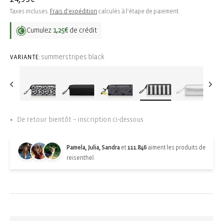
habituel
Taxes incluses.
Frais d'expédition
calculés à l'étape de paiement.
Cumulez
1,25€
de crédit
summerstripes black
VARIANTE:
De retour bientôt – inscription ci-dessous
Pamela, Julia, Sandra
et
111.846
aiment les produits de
reisenthel.
Back-in-stock-subscription
Épuisé. S'abonner pour les mises à jour :