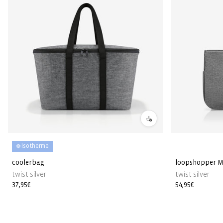
❄️ Isotherme
coolerbag
loopshopper 
twist silver
twist silver
Prix
37,95€
Prix
54,95€
habituel
habituel