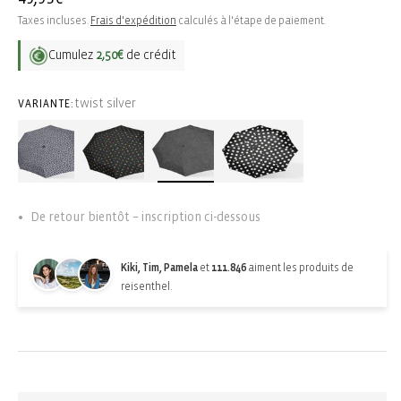
habituel
Taxes incluses.
Frais d'expédition
calculés à l'étape de paiement.
Cumulez
2,50€
de crédit
twist silver
VARIANTE:
De retour bientôt – inscription ci-dessous
Kiki, Tim, Pamela
et
111.846
aiment les produits de
reisenthel.
Back-in-stock-subscription
Épuisé. S'abonner pour les mises à jour :