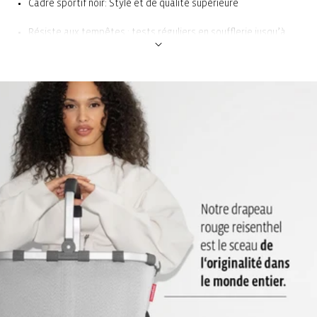
Cadre sportif noir: Stylé et de qualité supérieure
Résiste aux tempêtes : tests réguliers en soufflerie jusqu’à
120 km/h: Protège également en cas de forte pluie ou de vent
violent
Résistant au vent : aucun dommage en cas de retournement de
la toile: En cas de retournement, il suffit de le repousser pour
pouvoir continuer à l’utiliser
Tient bien en main grâce au design exclusif et ergonomique de
la poignée et de la dragonne: Pour un confort optimal lors du
transport
Housse de protection : Pour un rangement compact du
parapluie quand il ne sert pas
Faire sécher ouvert après chaque utilisation sous la pluie : Pour
éviter au tissu d’avoir une odeur désagréable