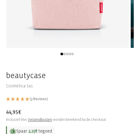
Media
M
1
2
openen
o
in
in
modaal
m
beautycase
Cosmetica tas
(3 Reviews)
Normale
44,95€
prijs
Inclusief btw.
Verzendkosten
worden berekend bij de checkout.
Spaar
2,25€
tegoed