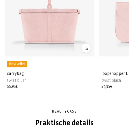
Bestseller
carrybag
loopshopper L
twist blush
twist blush
Normale
55,95€
Normale
54,95€
prijs
prijs
BEAUTYCASE
Praktische details