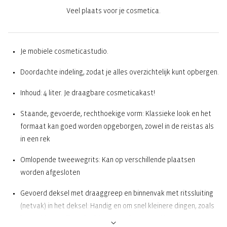
Veel plaats voor je cosmetica.
Je mobiele cosmeticastudio.
Doordachte indeling, zodat je alles overzichtelijk kunt opbergen.
Inhoud: 4 liter. Je draagbare cosmeticakast!
Staande, gevoerde, rechthoekige vorm: Klassieke look en het
formaat kan goed worden opgeborgen, zowel in de reistas als
in een rek
Omlopende tweewegrits: Kan op verschillende plaatsen
worden afgesloten
Gevoerd deksel met draaggreep en binnenvak met ritssluiting
(netvak) in het deksel: Handig en om snel kleinere dingen, zoals
haarrubbers, vijlen of tabletten, te kunnen pakken