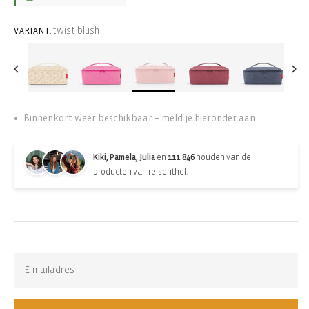
twist blush
VARIANT:
Binnenkort weer beschikbaar – meld je hieronder aan
Kiki, Pamela, Julia
en
111.846
houden van de
producten van reisenthel.
Back-in-stock-subscription
Uitverkocht. Abonneer op updates: