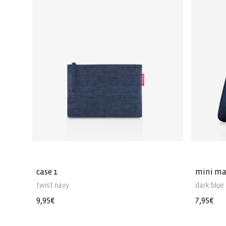
case 1
mini ma
twist navy
dark blue
Normale
9,95€
Normal
7,95€
prijs
prijs