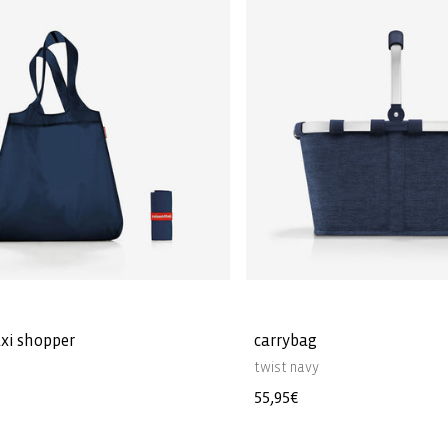
xi shopper
carrybag
twist navy
e
Normale
55,95€
prijs