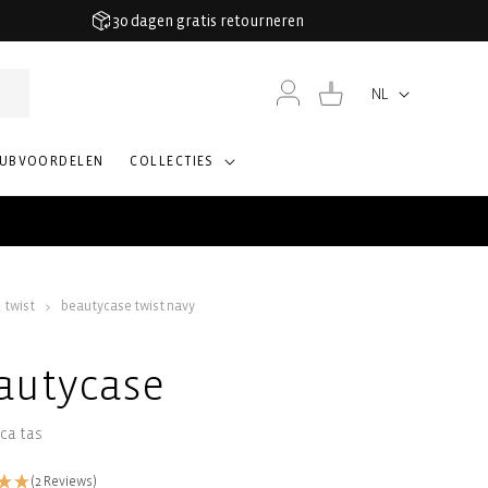
30 dagen gratis retourneren
Inloggen
Winkelwagen
NL
Taal
LUBVOORDELEN
COLLECTIES
twist
beautycase twist navy
autycase
ca tas
(2 Reviews)