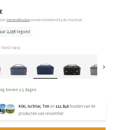
le
€
 btw.
Verzendkosten
worden berekend bij de checkout.
aar
2,25€
tegoed
twist navy
:
ing binnen 3-5 dagen
Kiki, Ischtar, Tim
en
111.846
houden van de
producten van reisenthel.