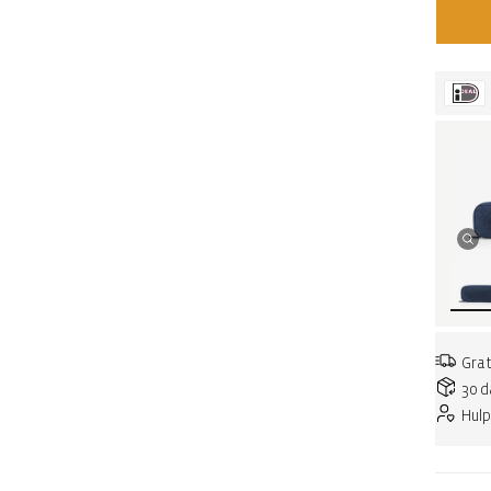
Grat
30 d
Hulp