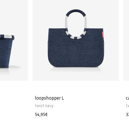
loopshopper L
c
twist navy
t
Normale
54,95€
N
3
prijs
p