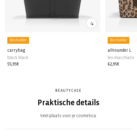
Bestseller
Bestseller
carrybag
allrounder L
black black
leo macchiato
Normale
55,95€
Normale
62,95€
prijs
prijs
BEAUTYCASE
Praktische details
Veel plaats voor je cosmetica.