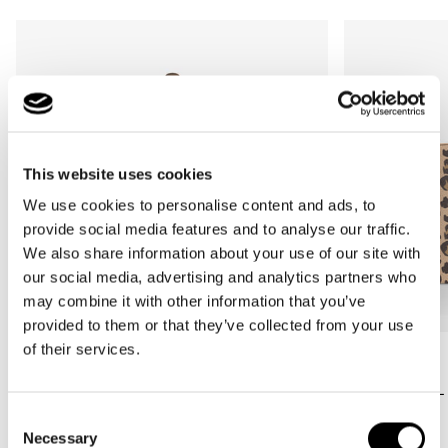
This website uses cookies
We use cookies to personalise content and ads, to
provide social media features and to analyse our traffic.
We also share information about your use of our site with
our social media, advertising and analytics partners who
may combine it with other information that you’ve
provided to them or that they’ve collected from your use
of their services.
Bestseller
Bestseller
carrybag
loopshopper L
leo macchiato
leo macchiato
Consent
Normale
59,95€
Normale
59,95€
Necessary
Selection