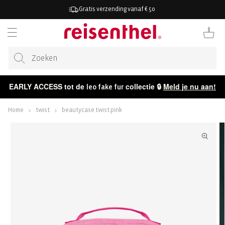
AAR DE
Gratis verzending vanaf € 50
ONTENT
Winkelwag
EARLY ACCESS tot de
collectie 🔒
Meld je nu aan!
leo fake fur
Home
twist
beautycase twist pink
ECT NAAR
CTINFORMATIE