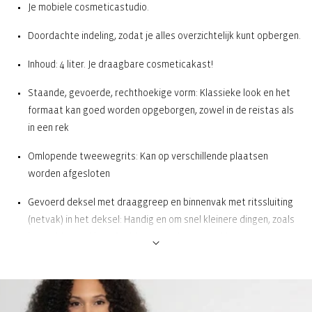
Je mobiele cosmeticastudio.
Doordachte indeling, zodat je alles overzichtelijk kunt opbergen.
Inhoud: 4 liter. Je draagbare cosmeticakast!
Staande, gevoerde, rechthoekige vorm: Klassieke look en het
formaat kan goed worden opgeborgen, zowel in de reistas als
in een rek
Omlopende tweewegrits: Kan op verschillende plaatsen
worden afgesloten
Gevoerd deksel met draaggreep en binnenvak met ritssluiting
(netvak) in het deksel: Handig en om snel kleinere dingen, zoals
haarrubbers, vijlen of tabletten, te kunnen pakken
Ruim hoofdvak met 3 insteekvakken met rubberen band, 2
netvakken aan de zijkant en 1 binnenvak met ritssluiting:
Perfect voor potjes, tubes etc.