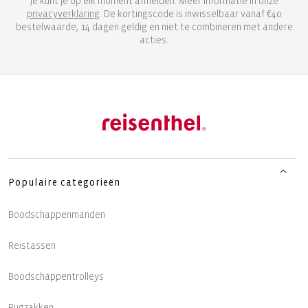
Je kunt je op elk moment afmelden. Meer informatie in onze
privacyverklaring
. De kortingscode is inwisselbaar vanaf €40
bestelwaarde, 14 dagen geldig en niet te combineren met andere
acties.
Populaire categorieën
Boodschappenmanden
Reistassen
Boodschappentrolleys
Rugzakken