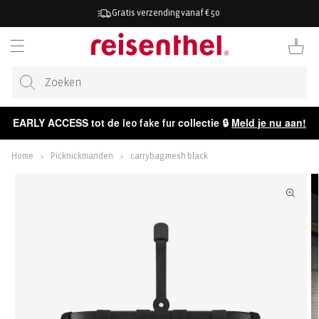
AAR DE
Gratis verzending vanaf € 50
ONTENT
Winkelwag
EARLY ACCESS tot de
collectie 🔒
Meld je nu aan!
leo fake fur
Home
Picknickmanden
carrybag mesh black
ECT NAAR
CTINFORMATIE