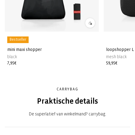
Bestseller
mini maxi shopper
loopshopper L
black
mesh black
Normale
7,95€
Normale
59,95€
prijs
prijs
CARRYBAG
Praktische details
De superlatief van winkelmand? carrybag.