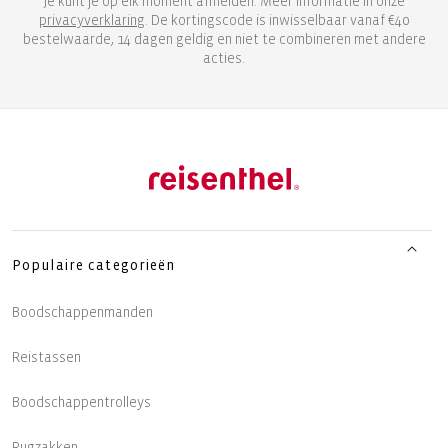
Je kunt je op elk moment afmelden. Meer informatie in onze
privacyverklaring
. De kortingscode is inwisselbaar vanaf €40
bestelwaarde, 14 dagen geldig en niet te combineren met andere
acties.
Populaire categorieën
Boodschappenmanden
Reistassen
Boodschappentrolleys
Rugzakken