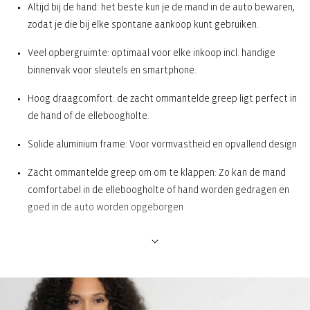
Altijd bij de hand: het beste kun je de mand in de auto bewaren,
zodat je die bij elke spontane aankoop kunt gebruiken.
Veel opbergruimte: optimaal voor elke inkoop incl. handige
binnenvak voor sleutels en smartphone.
Hoog draagcomfort: de zacht ommantelde greep ligt perfect in
de hand of de elleboogholte.
Solide aluminium frame: Voor vormvastheid en opvallend design
Zacht ommantelde greep om om te klappen: Zo kan de mand
comfortabel in de elleboogholte of hand worden gedragen en
goed in de auto worden opgeborgen
1 binnenvak met ritssluiting: Voor het opbergen van mobiele
telefoon, munten, sleutels of boodschappenlijstje
Stevige bodem met poten voor 100% bodemvrijheid: Beschermt
de bodem tegen vuil en vocht