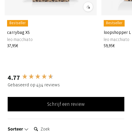
Bestseller
Bestseller
carrybag XS
loopshopper L
leo macchiato
leo macchiato
Normale
37,95€
Normale
59,95€
prijs
prijs
4.77
New content loaded
Gebaseerd op 434 reviews
Schrijf een review
Zoek:
Sorteer