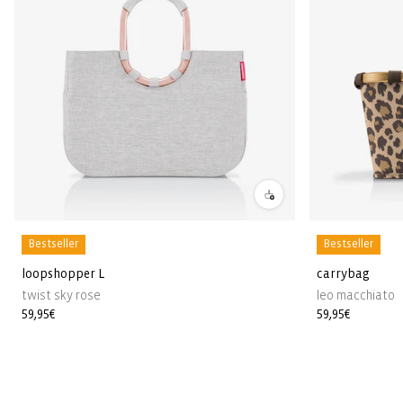
Bestseller
Bestseller
loopshopper L
carrybag
twist sky rose
leo macchiato
Normale
59,95€
Normale
59,95€
prijs
prijs