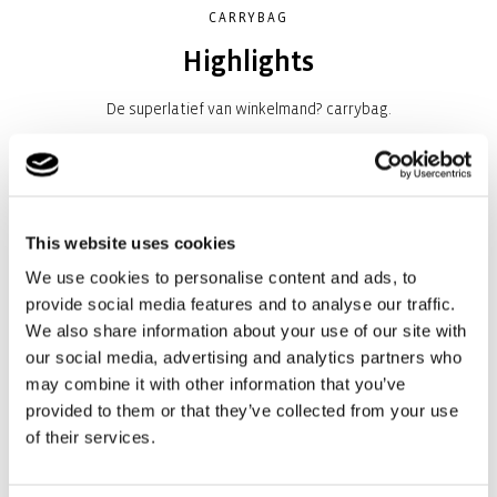
CARRYBAG
Highlights
De superlatief van winkelmand? carrybag.
Altijd bij de hand: het beste kun je de mand in de auto bewaren,
zodat je die bij elke spontane aankoop kunt gebruiken.
This website uses cookies
Veel opbergruimte: optimaal voor elke inkoop incl. handige
We use cookies to personalise content and ads, to
binnenvak voor sleutels en smartphone.
provide social media features and to analyse our traffic.
We also share information about your use of our site with
Hoog draagcomfort: de zacht ommantelde greep ligt perfect in
our social media, advertising and analytics partners who
de hand of de elleboogholte.
may combine it with other information that you’ve
provided to them or that they’ve collected from your use
Solide aluminium frame: Voor vormvastheid en opvallend design
of their services.
Zacht ommantelde greep om om te klappen: Zo kan de mand
comfortabel in de elleboogholte of hand worden gedragen en