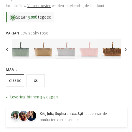
prijs
Inclusief btw.
Verzendkosten
worden berekend bij de checkout.
Spaar
3,00€
tegoed
twist sky rose
VARIANT:
MAAT:
classic
xs
Levering binnen 3-5 dagen
Kiki, Julia, Sophia
en
111.846
houden van de
producten van reisenthel.