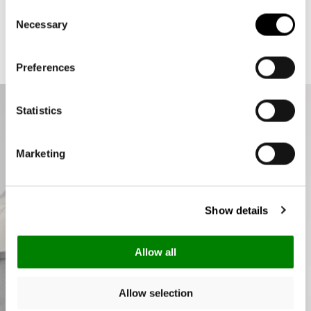
Consent
goed in de auto worden opgeborgen
Necessary
Selection
1 binnenvak met ritssluiting: Voor het opbergen van mobiele
telefoon, munten, sleutels of boodschappenlijstje
Preferences
Stevige bodem met poten voor 100% bodemvrijheid: Beschermt
de bodem tegen vuil en vocht
Statistics
Optionele accessoire: carrybag cover: Als zicht- en
weerbescherming
Marketing
Show details
Allow all
Allow selection