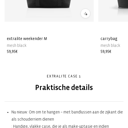
extralite weekender M
carrybag
mesh black
mesh black
Normale
59,95€
Normale
59,95€
prijs
prijs
EXTRALITE CASE 1
Praktische details
Nu nieuw: Om om te hangen – met bandlussen aan de zijkant die
als schouderriem dienen
: Handige, vlakke case, die je als make-uptasje en indien