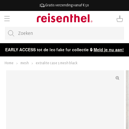
AAR DE
Gratis verzending vanaf € 50
ONTENT
Winkelwag
EARLY ACCESS tot de
collectie 🔒
Meld je nu aan!
leo fake fur
Home
mesh
extralite case 1 mesh black
ECT NAAR
CTINFORMATIE