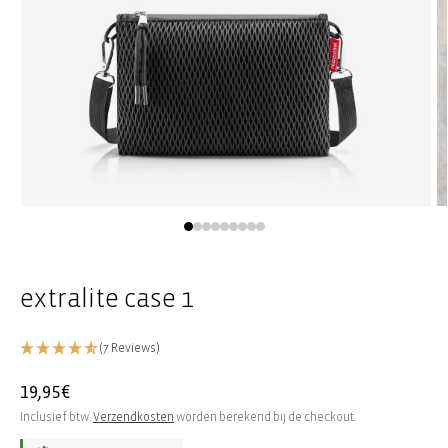
Media
M
1
2
openen
o
in
in
modaal
m
extralite case 1
(7 Reviews)
Normale
19,95€
prijs
Inclusief btw.
Verzendkosten
worden berekend bij de checkout.