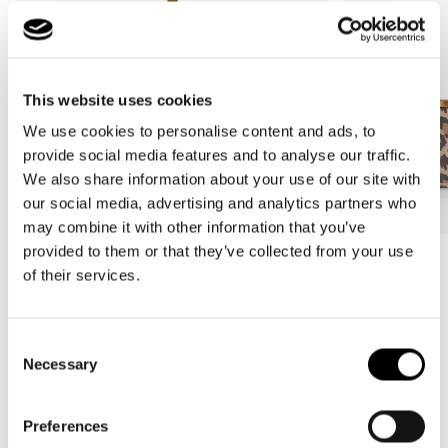
This website uses cookies
We use cookies to personalise content and ads, to
provide social media features and to analyse our traffic.
We also share information about your use of our site with
our social media, advertising and analytics partners who
may combine it with other information that you’ve
provided to them or that they’ve collected from your use
Bestseller
Bestseller
of their services.
carrybag
carrybag XS
leo macchiato
leo macchiato
Normale
59,95€
Normale
37,95€
Consent
prijs
prijs
Necessary
Selection
Preferences
4.86
New content loaded