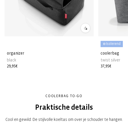
❄️ Isolerend
organizer
coolerbag
black
twist silver
Normale
29,95€
Normale
37,95€
prijs
prijs
COOLERBAG TO-GO
Praktische details
Cool en gewild: De stijlvolle koeltas om over je schouder te hangen.