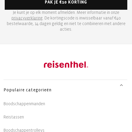
PAK JE €10 KORTING
Je kunt je op elk moment afmelden. Meer informatie in onze
privacyverklaring
. De kortingscode is inwisselbaar vanaf €40
bestelwaarde, 14 dagen geldig en niet te combineren met andere
acties.
Populaire categorieën
Boodschappenmanden
Reistassen
Boodschappentrolleys