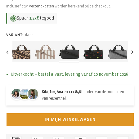
prijs
Inclusief btw.
Verzendkosten
worden berekend bij de checkout.
Spaar
1,25€
tegoed
black
VARIANT:
Uitverkocht – bestel alvast, levering vanaf 20 november 2026
Kiki, Tim, Ana
en
111.846
houden van de producten
van reisenthel.
IN MIJN WINKELWAGEN