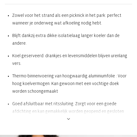
Zowel voor het strand als een picknick in het park: perfect
wanneer je onderweg wat afkoeling nodig hebt.
Blijft dankzij extra dikke isolatielaag langer koeler dan de
andere.
Koel geserveerd: drankjes en levensmiddelen blijven urenlang
vers.
Thermo-binnenvoering van hoogwaardig aluminiumfolie : Voor
hoog koelvermogen. Kan gewoon met een vochtige doek
worden schoongemaakt
Goed afsluitbaar met ritssluiting: Zorgt voor een goede
afdichting en kan gemakkelijk worden geopend en gesloten
2 draaggrepen: Voor een comfortabel vervoer in de hand
Verstelbare, niet-afneembare schouderriem: Individueel