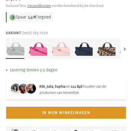
prijs
Inclusief btw.
Verzendkosten
worden berekend bij de checkout.
Spaar
1,40€
tegoed
twist sky rose
VARIANT:
Levering binnen 3-5 dagen
Kiki, Julia, Sophia
en
111.846
houden van de
producten van reisenthel.
IN MIJN WINKELWAGEN