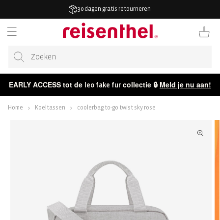
AAR DE
30 dagen gratis retourneren
ONTENT
Winkelwag
EARLY ACCESS tot de
collectie 🔒
Meld je nu aan!
leo fake fur
Home
Koeltassen
coolerbag to-go twist sky rose
ECT NAAR
CTINFORMATIE