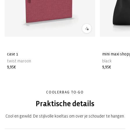
case 1
mini maxi shop
twist maroon
black
Normale
9,95€
Normale
9,95€
prijs
prijs
COOLERBAG TO-GO
Praktische details
Cool en gewild: De stijlvolle koeltas om over je schouder te hangen.