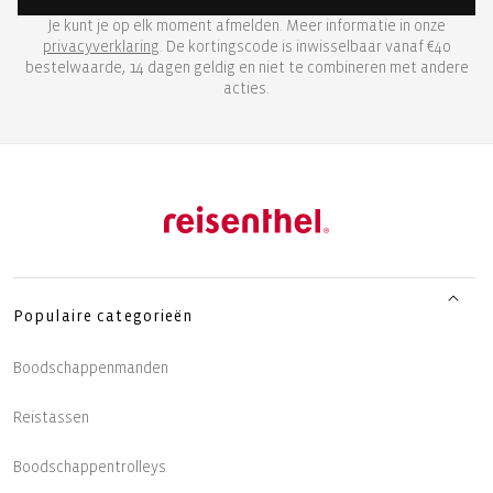
Je kunt je op elk moment afmelden. Meer informatie in onze
privacyverklaring
. De kortingscode is inwisselbaar vanaf €40
bestelwaarde, 14 dagen geldig en niet te combineren met andere
acties.
Populaire categorieën
Boodschappenmanden
Reistassen
Boodschappentrolleys