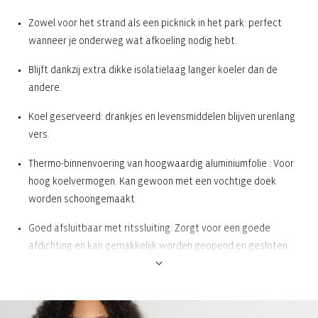
Zowel voor het strand als een picknick in het park: perfect
wanneer je onderweg wat afkoeling nodig hebt.
Blijft dankzij extra dikke isolatielaag langer koeler dan de
andere.
Koel geserveerd: drankjes en levensmiddelen blijven urenlang
vers.
Thermo-binnenvoering van hoogwaardig aluminiumfolie : Voor
hoog koelvermogen. Kan gewoon met een vochtige doek
worden schoongemaakt
Goed afsluitbaar met ritssluiting: Zorgt voor een goede
afdichting en kan gemakkelijk worden geopend en gesloten
2 draaggrepen: Voor een comfortabel vervoer in de hand
Verstelbare, niet-afneembare schouderriem: Individueel