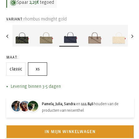
Spaar
2,25€
tegoed
rhombus midnight gold
VARIANT:
MAAT:
classic
xs
Levering binnen 3-5 dagen
Pamela, Julia, Sandra
en
111.846
houden van de
producten van reisenthel.
IN MIJN WINKELWAGEN