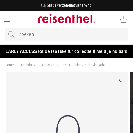
AAR DE
Gratis verzending vanaf € 50
ONTENT
Winkelwag
EARLY ACCESS tot de
collectie 🔒
Meld je nu aan!
leo fake fur
Home
rhombus
daily shopper XS rhombus midnight gold
ECT NAAR
CTINFORMATIE