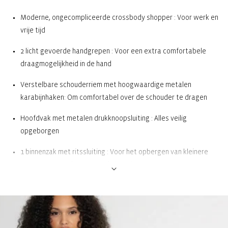
Moderne, ongecompliceerde crossbody shopper : Voor werk en
vrije tijd
2 licht gevoerde handgrepen : Voor een extra comfortabele
draagmogelijkheid in de hand
Verstelbare schouderriem met hoogwaardige metalen
karabijnhaken: Om comfortabel over de schouder te dragen
Hoofdvak met metalen drukknoopsluiting : Alles veilig
opgeborgen
1 binnenzak met ritssluiting : Voor het opbergen van kleinere
voorwerpen zoals munten of sleutels