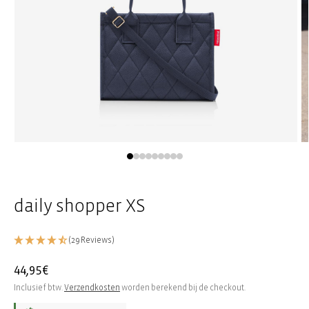
Media
M
1
2
openen
o
in
in
modaal
m
daily shopper XS
(29 Reviews)
Normale
44,95€
prijs
Inclusief btw.
Verzendkosten
worden berekend bij de checkout.