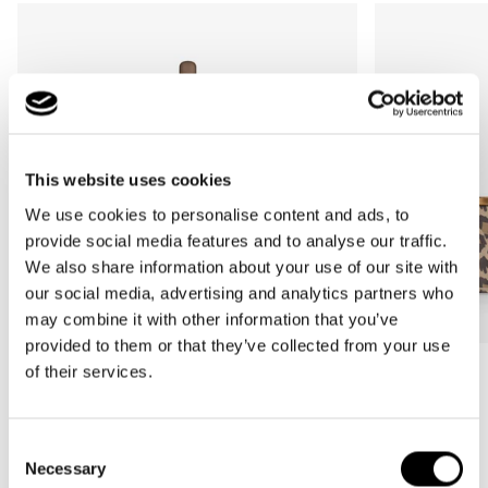
This website uses cookies
We use cookies to personalise content and ads, to
provide social media features and to analyse our traffic.
We also share information about your use of our site with
our social media, advertising and analytics partners who
may combine it with other information that you’ve
provided to them or that they’ve collected from your use
of their services.
Bestseller
Bestseller
carrybag
carrybag XS
leo macchiato
leo macchiato
Consent
Normale
59,95€
Normale
37,95€
Necessary
Selection
prijs
prijs