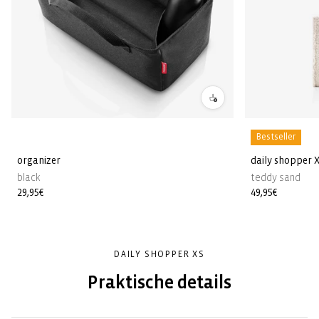
Bestseller
organizer
daily shopper 
black
teddy sand
Normale
29,95€
Normale
49,95€
prijs
prijs
DAILY SHOPPER XS
Praktische details