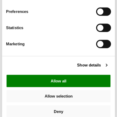
Preferences
4.45
New content loaded
Gebaseerd op 29 reviews
Statistics
Marketing
Schrijf een review
Zoek:
Show details
Sorteer
Allow all
Product Reviews
Allow selection
Deny