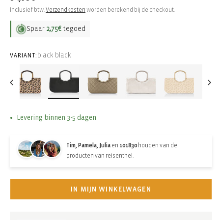
prijs
Inclusief btw.
Verzendkosten
worden berekend bij de checkout.
Spaar
2,75€
tegoed
black black
VARIANT:
Levering binnen 3-5 dagen
Tim, Pamela, Julia
en
101830
houden van de
producten van reisenthel.
IN MIJN WINKELWAGEN