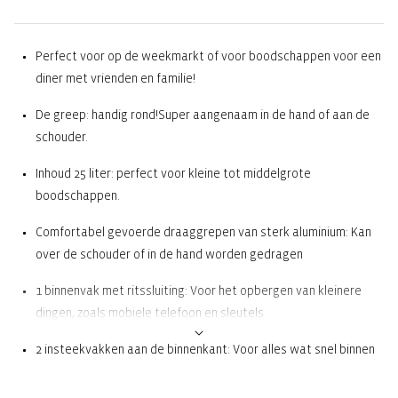
Perfect voor op de weekmarkt of voor boodschappen voor een
diner met vrienden en familie!
De greep: handig rond!Super aangenaam in de hand of aan de
schouder.
Inhoud 25 liter: perfect voor kleine tot middelgrote
boodschappen.
Comfortabel gevoerde draaggrepen van sterk aluminium: Kan
over de schouder of in de hand worden gedragen
1 binnenvak met ritssluiting: Voor het opbergen van kleinere
dingen, zoals mobiele telefoon en sleutels
2 insteekvakken aan de binnenkant: Voor alles wat snel binnen
handbereik moet zijn, bijv. boodschappenlijstje, coupons of
munten