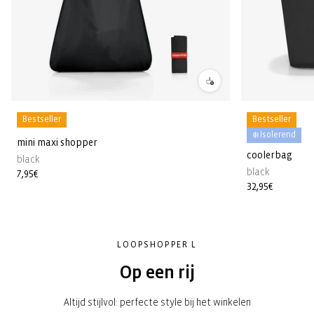
Bestseller
Bestseller
❄️ Isolerend
mini maxi shopper
coolerbag
black
black
Normale
7,95€
Normale
32,95€
prijs
prijs
LOOPSHOPPER L
Op een rij
Altijd stijlvol: perfecte style bij het winkelen