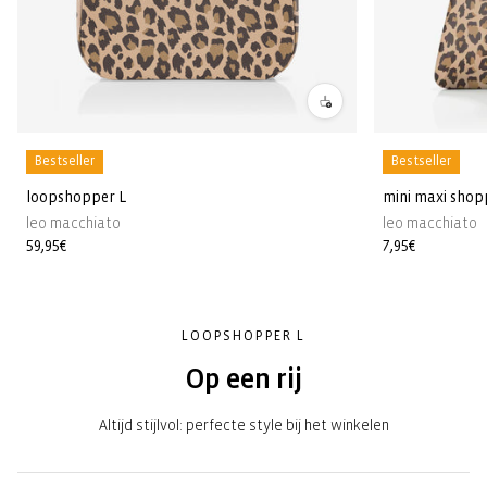
Bestseller
Bestseller
loopshopper L
mini maxi shop
leo macchiato
leo macchiato
Normale
59,95€
Normale
7,95€
prijs
prijs
LOOPSHOPPER L
Op een rij
Altijd stijlvol: perfecte style bij het winkelen