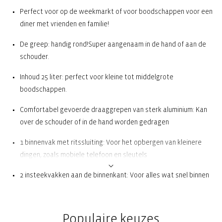
Perfect voor op de weekmarkt of voor boodschappen voor een
diner met vrienden en familie!
De greep: handig rond!Super aangenaam in de hand of aan de
schouder.
Inhoud 25 liter: perfect voor kleine tot middelgrote
boodschappen.
Comfortabel gevoerde draaggrepen van sterk aluminium: Kan
over de schouder of in de hand worden gedragen
1 binnenvak met ritssluiting: Voor het opbergen van kleinere
dingen, zoals mobiele telefoon en sleutels
2 insteekvakken aan de binnenkant: Voor alles wat snel binnen
handbereik moet zijn, bijv. boodschappenlijstje, coupons of
munten
Populaire keuzes
Stevige bodem met poten voor 100% bodemvrijheid: Voor