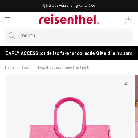
AAR DE
Gratis verzending vanaf € 50
ONTENT
Winkelwag
EARLY ACCESS tot de
collectie 🔒
Meld je nu aan!
leo fake fur
Home
twist
loopshopper L frame twist pink
ECT NAAR
CTINFORMATIE