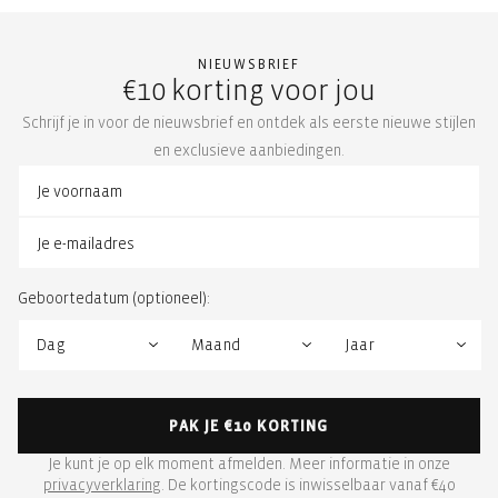
NIEUWSBRIEF
€10 korting voor jou
Schrijf je in voor de nieuwsbrief en ontdek als eerste nieuwe stijlen
en exclusieve aanbiedingen.
Geboortedatum (optioneel):
PAK JE €10 KORTING
Je kunt je op elk moment afmelden. Meer informatie in onze
privacyverklaring
. De kortingscode is inwisselbaar vanaf €40