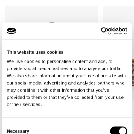
This website uses cookies
We use cookies to personalise content and ads, to
provide social media features and to analyse our traffic.
We also share information about your use of our site with
our social media, advertising and analytics partners who
may combine it with other information that you’ve
provided to them or that they’ve collected from your use
of their services.
Bestseller
Bestseller
carrybag
carrybag XS
leo macchiato
leo macchiato
Consent
Normale
59,95€
Normale
37,95€
Necessary
Selection