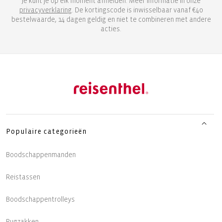
Je kunt je op elk moment afmelden. Meer informatie in onze
privacyverklaring
. De kortingscode is inwisselbaar vanaf €40
bestelwaarde, 14 dagen geldig en niet te combineren met andere
acties.
Populaire categorieën
Boodschappenmanden
Reistassen
Boodschappentrolleys
Rugzakken