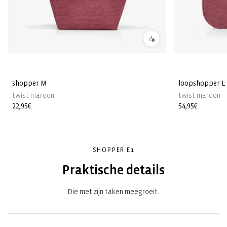
shopper M
loopshopper L
twist maroon
twist maroon
Normale
22,95€
Normale
54,95€
prijs
prijs
SHOPPER E1
Praktische details
Die met zijn taken meegroeit.