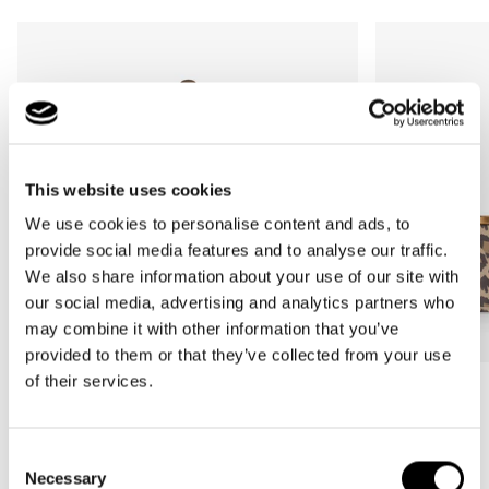
This website uses cookies
We use cookies to personalise content and ads, to
provide social media features and to analyse our traffic.
We also share information about your use of our site with
our social media, advertising and analytics partners who
may combine it with other information that you’ve
provided to them or that they’ve collected from your use
of their services.
Bestseller
Bestseller
carrybag
carrybag XS
leo macchiato
leo macchiato
Consent
Normale
59,95€
Normale
37,95€
Necessary
Selection