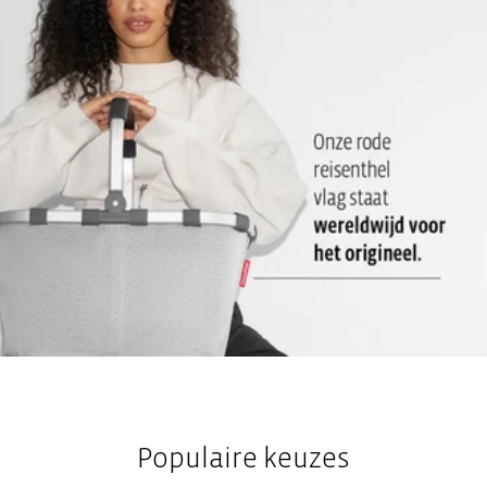
Ideaal voor fles of paraplu en om snel je portemonnee of
mobiele telefoon te kunnen pakken
Steeklus aan de achterkant voor bevestiging aan reistrolley-
grepen: Voor comfortabel vervoer op reis
2 draaggrepen: Voor gebruik als draagtas
Verstelbare schouderriemen: Biedt een tweede
draagmogelijkheid op de rug, met individuele aanpassing
Populaire keuzes