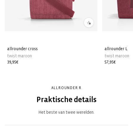
allrounder cross
allrounder L
twist maroon
twist maroon
Normale
39,95€
Normale
57,95€
prijs
prijs
ALLROUNDER R
Praktische details
Het beste van twee werelden.