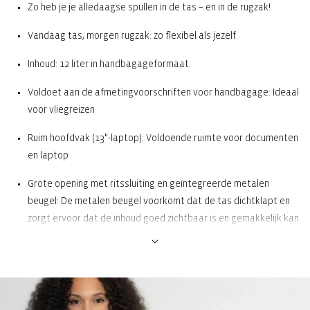
Zo heb je je alledaagse spullen in de tas – en in de rugzak!
Vandaag tas, morgen rugzak: zo flexibel als jezelf.
Inhoud: 12 liter in handbagageformaat.
Voldoet aan de afmetingvoorschriften voor handbagage: Ideaal
voor vliegreizen
Ruim hoofdvak (13"-laptop): Voldoende ruimte voor documenten
en laptop
Grote opening met ritssluiting en geïntegreerde metalen
beugel: De metalen beugel voorkomt dat de tas dichtklapt en
zorgt ervoor dat de inhoud goed zichtbaar is en gemakkelijk kan
worden verwijderd.
3 insteekvakken en 1 vak met ritssluiting aan de binnenkant:
Voor optimale orde en overzicht aan de binnenkant
2 insteekvakken en 1 vak met ritssluiting aan de buitenkant: