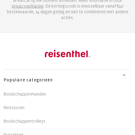
Je kunt je op elk moment afmelden. Meer informatie in onze
privacyverklaring
. De kortingscode is inwisselbaar vanaf €40
bestelwaarde, 14 dagen geldig en niet te combineren met andere
acties.
Populaire categorieën
Boodschappenmanden
Reistassen
Boodschappentrolleys
Rugzakken