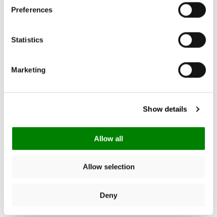
Preferences
4.86
New content loaded
Basado en 7 opiniones
Statistics
Escribe una opinión
Marketing
Buscar:
Ordenar
Show details
Allow all
Producto Opiniones
Allow selection
Deny