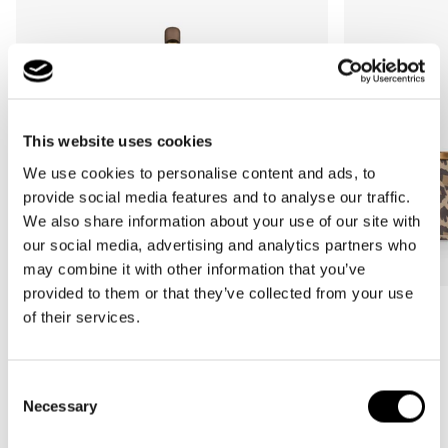
This website uses cookies
We use cookies to personalise content and ads, to
provide social media features and to analyse our traffic.
We also share information about your use of our site with
our social media, advertising and analytics partners who
may combine it with other information that you’ve
provided to them or that they’ve collected from your use
Más Vendido
Más Vendido
of their services.
carrybag
carrybag XS
leo macchiato
leo macchiato
Consent
Precio
59,95€
Precio
37,95€
Necessary
Selection
habitual
habitual