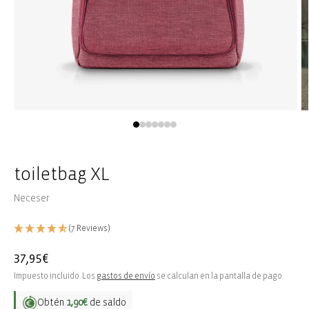
Abrir
Ab
elemento
e
multimedia
m
1
2
en
e
una
u
toiletbag XL
ventana
v
modal
m
Neceser
(7 Reviews)
Precio
37,95€
habitual
Impuesto incluido. Los
gastos de envío
se calculan en la pantalla de pago.
Obtén
1,90€
de saldo