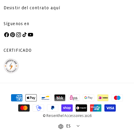
Desistir del contrato aquí
Síguenos en
Facebook
Pinterest
Instagram
TikTok
YouTube
CERTIFICADO
Formas
de
pago
© Reisenthel Accessoires 2026
ES