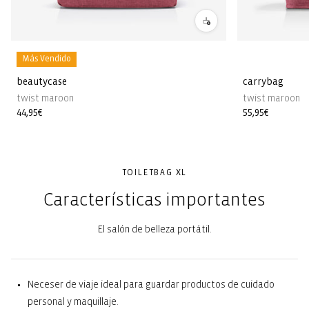
Más Vendido
beautycase
carrybag
twist maroon
twist maroon
Precio
44,95€
Precio
55,95€
habitual
habitual
TOILETBAG XL
Características importantes
El salón de belleza portátil.
Neceser de viaje ideal para guardar productos de cuidado
personal y maquillaje.