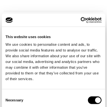
Validité : le bon d'achat ne peut être utilisé que dans la
boutique en ligne officielle de Reisenthel, à l'adresse
reisenthel.com.
This website uses cookies
Flexibilité : la valeur du bon d'achat peut être fixée entre 10€,
We use cookies to personalise content and ads, to
25€, 50€ et 100€, afin qu'il soit parfaitement adapté à tes
provide social media features and to analyse our traffic.
besoins.
We also share information about your use of our site with
our social media, advertising and analytics partners who
Simple à utiliser : le bon est envoyé par e-mail et contient un
may combine it with other information that you’ve
code unique que tu peux saisir lors de la commande au moment
provided to them or that they’ve collected from your use
du paiement.
of their services.
Valable 3 ans : tu as tout le temps de choisir le produit qui te
convient.
Consent
Necessary
Selection
Sûr et pratique : la boutique en ligne de Reisenthel offre un
processus sûr et simple pour que ton achat soit une expérience