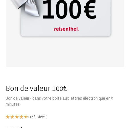
Ouvrir
le
média
1
dans
Bon de valeur 100€
une
fenêtre
Bon de valeur - dans votre boîte aux lettres électronique en 5
modale
minutes
(12 Reviews)