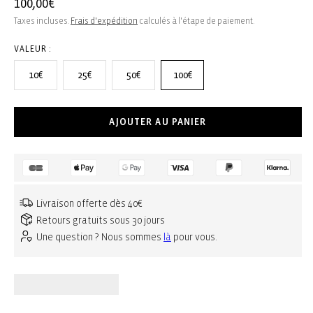
Prix
100,00€
habituel
Taxes incluses.
Frais d'expédition
calculés à l'étape de paiement.
VALEUR :
10€
25€
50€
100€
AJOUTER AU PANIER
Livraison offerte dès 40€
Retours gratuits sous 30 jours
Une question ? Nous sommes
là
pour vous.