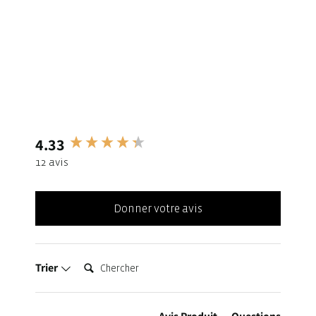
4.33
New content loaded
12 avis
Donner votre avis
Chercher:
Trier